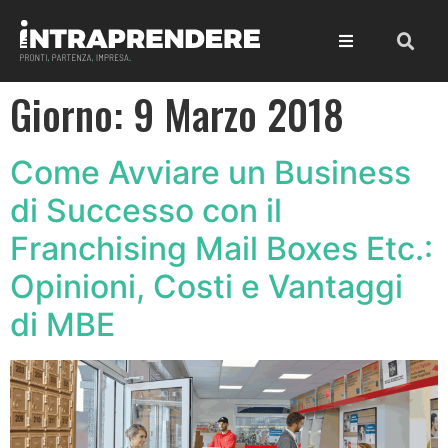
Giorno:
9 Marzo 2018
Come Avviare un Business
di Successo con il
Franchising Mail Boxes Etc.:
Opinioni, Costi e Vantaggi
di MBE