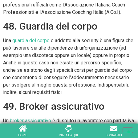
professionali ufficiali come l’Associazione Italiana Coach
Professionisti e l’Associazione Coaching Italia (A.Co.I).
48. Guardia del corpo
Una
guardia del corpo
o addetto alla security è una figura che
può lavorare sia alle dipendenze di un’organizzazione (ad
esempio una discoteca oppure un locale) oppure in proprio.
Anche in questo caso non esiste un percorso specifico,
anche se esistono degli speciali corsi per guardia del corpo
che consentono di conseguire l’addestramento necessario
per svolgere al meglio questa professione. Indispensabili,
inoltre, alcuni requisiti fisici.
49. Broker assicurativo
Un
broker assicurativo
è di solito un lavoratore con partita iva
che si occupa di gestire in completa autonomia il proprio
pacchetto clienti, proponendo soluzioni assicurative ramo
HOME
INIZIA DA QUI
CONTATTACI