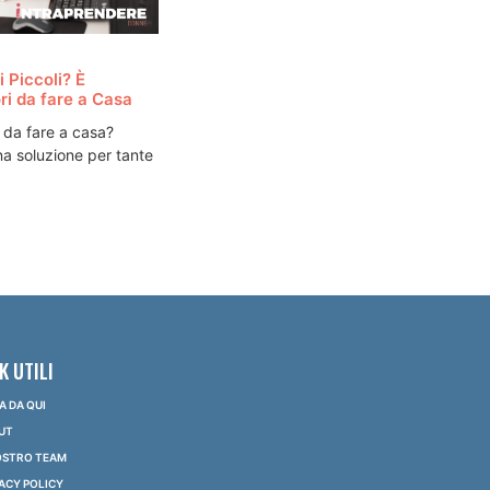
 Piccoli? È
ri da fare a Casa
ri da fare a casa?
a soluzione per tante
K UTILI
IA DA QUI
UT
NOSTRO TEAM
ACY POLICY