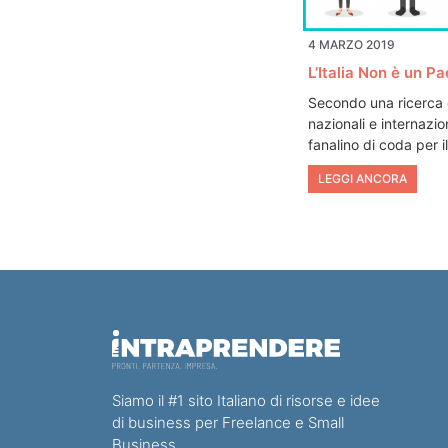
4 MARZO 2019
L’Italia Non è un Pa
Secondo una ricerca 
nazionali e internaziona
fanalino di coda per
LEGGI ANCORA
Siamo il #1 sito Italiano di risorse e idee
di business per Freelance e Small
Business.