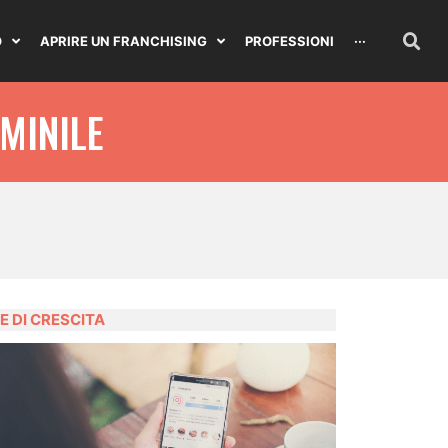
O
APRIRE UN FRANCHISING
PROFESSIONI
···
MINILE
E DI CRESCITA