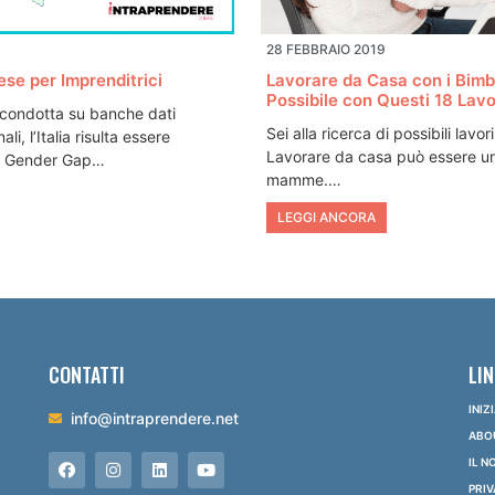
28 FEBBRAIO 2019
ese per Imprenditrici
Lavorare da Casa con i Bimbi
Possibile con Questi 18 Lavo
condotta su banche dati
Sei alla ricerca di possibili lavo
li, l’Italia risulta essere
Lavorare da casa può essere un
 il Gender Gap…
mamme.…
LEGGI ANCORA
CONTATTI
LIN
INIZ
info@intraprendere.net
ABO
IL 
PRIV