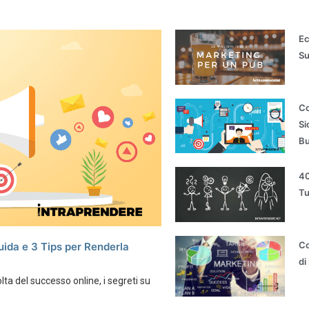
Ec
S
Co
Si
Bu
40
Tu
Co
uida e 3 Tips per Renderla
di
lta del successo online, i segreti su