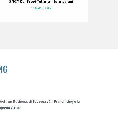
SNC? Qui Trovi Tutte le Informazioni
e 
10 MARZO 2017
NG
rchi un Business di Successo? Il Franchising è la
sposta Giusta