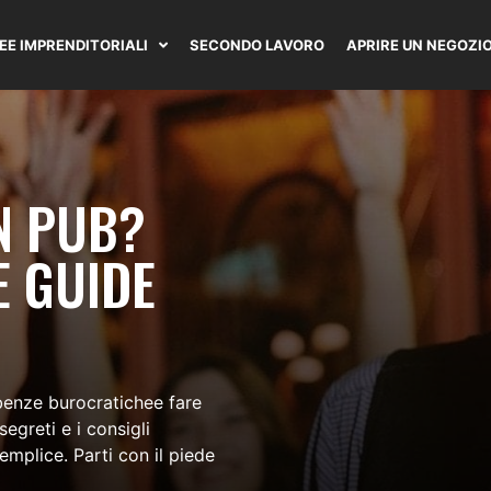
DEE IMPRENDITORIALI
SECONDO LAVORO
APRIRE UN NEGOZI
N PUB?
E GUIDE
benze burocratichee fare
segreti e i consigli
semplice. Parti con il piede