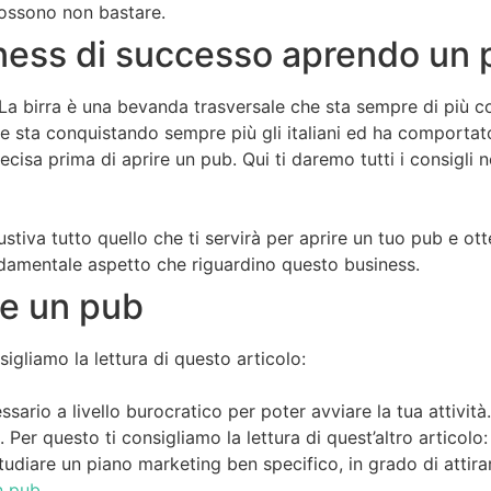
possono non bastare.
ness di successo aprendo un 
 La birra è una bevanda trasversale che sta sempre di più co
che sta conquistando sempre più gli italiani ed ha comportat
cisa prima di aprire un pub. Qui ti daremo tutti i consigli n
austiva tutto quello che ti servirà per aprire un tuo pub e o
fondamentale aspetto che riguardino questo business.
re un pub
sigliamo la lettura di questo articolo:
ssario a livello burocratico per poter avviare la tua attivi
. Per questo ti consigliamo la lettura di quest’altro articolo
 studiare un piano marketing ben specifico, in grado di attirar
n pub