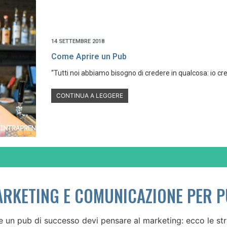
14 SETTEMBRE 2018
14 SETTEMBRE 2018
14 SETTEMBRE 2018
Come Aprire un Pub
Come Aprire un Pub
Come Aprire un Pub
“Tutti noi abbiamo bisogno di credere in qualcosa: io cre
“Tutti noi abbiamo bisogno di credere in qualcosa: io cre
“Tutti noi abbiamo bisogno di credere in qualcosa: io cre
CONTINUA A LEGGERE
CONTINUA A LEGGERE
CONTINUA A LEGGERE
RKETING E COMUNICAZIONE PER 
e un pub di successo devi pensare al marketing: ecco le str