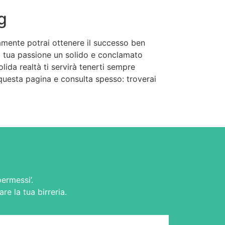
g
riamente potrai ottenere il successo ben
a tua passione un solido e conclamato
ida realtà ti servirà tenerti sempre
i questa pagina e consulta spesso: troverai
ermessi’.
re la tua birreria.