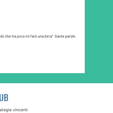
do che tra poco mi farò una birra”. Sante parole...
do che tra poco mi farò una birra”. Sante parole...
do che tra poco mi farò una birra”. Sante parole...
PUB
ategie vincenti