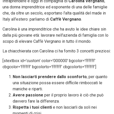
Intraprendere è oggi in compagnia di
Carolina Vergnano
,
una donna imprenditrice ed esponente di una delle famiglie
che, da oltre un secolo, esportano l’alta qualità del made in
Italy all’estero: parliamo di
Caffè Vergnano
.
Carolina è una imprenditrice che ha avuto le idee chiare sin
dalla più giovane età: lavorare nell’azienda di famiglia con lo
scopo di elevare Caffè Vergnano in tutto il mondo.
La chiacchierata con Carolina ci ha fornito 3 concetti preziosi:
[stextbox id=’custom’ color=’000000′ bgcolor=’ffffff’
cbgcolor=’ffffff’ bgcolorto=’ffffff’ cbgcolorto=’ffffff’]
Non lasciarti prendere dallo sconforto
, per quanto
una situazione possa essere difficile rimboccati le
maniche e riparti.
Avere passione
per il proprio lavoro è ciò che può
davvero fare la differenza.
Rispetta i tuoi clienti
e non lasciarli da soli nei
momenti di crisi.