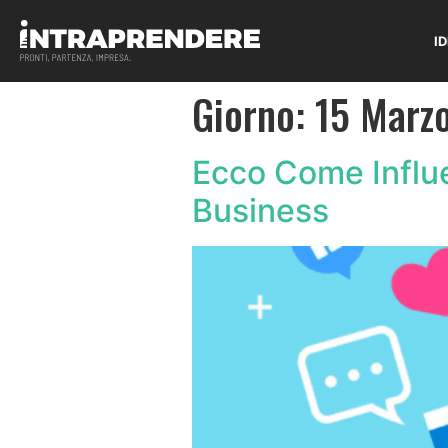
I
Giorno:
15 Marz
Ecco Come Influe
Business