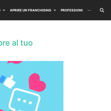
O
APRIRE UN FRANCHISING
PROFESSIONI
···
re al tuo