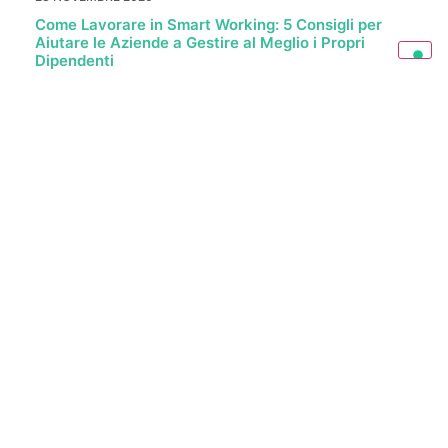
Come Lavorare in Smart Working: 5 Consigli per
Aiutare le Aziende a Gestire al Meglio i Propri
Dipendenti
Lavorare in smart working non è importante solo per
consentire al lavoratore di svolgere la propria attività in
situazioni di…
LEGGI ANCORA
5 AGOSTO 2020
Come Scrivere una Lettera di Dimissioni con
Preavviso: Esempio, Fac Simile, Come Funziona e