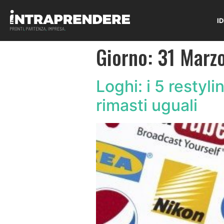
I
Giorno:
31 Marz
Loghi: i 5 restyl
rimasti uguali