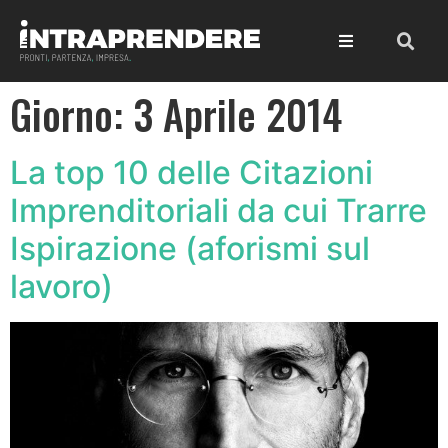
Giorno:
3 Aprile 2014
La top 10 delle Citazioni
Imprenditoriali da cui Trarre
Ispirazione (aforismi sul
lavoro)