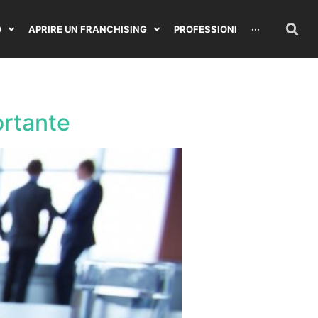
O
APRIRE UN FRANCHISING
PROFESSIONI
···
ortante