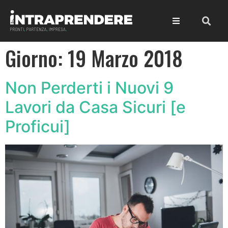
Giorno:
19 Marzo 2018
Non Perderti i Nuovi 9
Lavori da Casa Sicuri [e
Proficui]