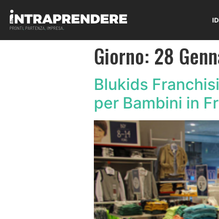
I
Giorno:
28 Genn
Blukids Franchis
per Bambini in F