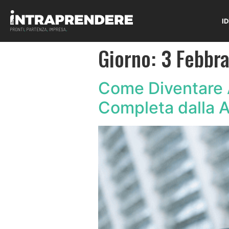
I
Giorno:
3 Febbr
Come Diventare 
Completa dalla A 