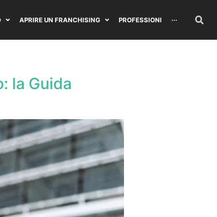
O
APRIRE UN FRANCHISING
PROFESSIONI
···
: la Guida