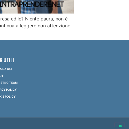
presa edile? Niente paura, non è
continua a leggere con attenzione
K UTILI
IA DA QUI
UT
NOSTRO TEAM
ACY POLICY
IE POLICY