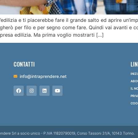
edilizia e ti piacerebbe fare il grande salto ed aprire un’im
egherò per filo e per segno come fare. Quindi vai avanti e 
presa edilizia. Ma prima voglio mostrarti […]
CONTATTI
LIN
INIZ
info@intraprendere.net
ABO
IL 
PRIV
COOK
rendere Srl a socio unico - P.IVA 11820790019, Corso Tassoni 31/A, 10143 Torino.