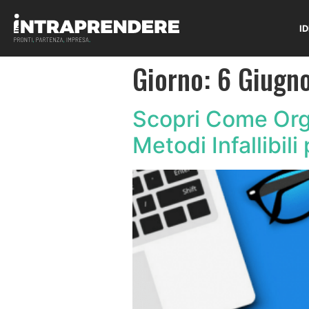
I
Giorno:
6 Giugn
Scopri Come Orga
Metodi Infallibil