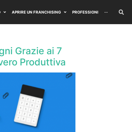
O
APRIRE UN FRANCHISING
PROFESSIONI
···
ni Grazie ai 7
vvero Produttiva