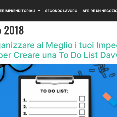
DEE IMPRENDITORIALI
SECONDO LAVORO
APRIRE UN NEGOZI
o 2018
nizzare al Meglio i tuoi Impeg
i per Creare una To Do List Da