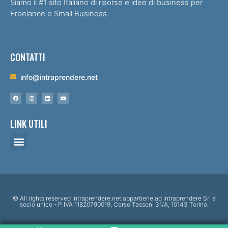
Siamo il #1 sito Italiano di risorse e idee di business per
Freelance e Small Business.
CONTATTI
info@intraprendere.net
LINK UTILI
© All rights reserved Intraprendere.net appartiene ad Intraprendere Srl a
socio unico - P.IVA 11820790019, Corso Tassoni 31/A, 10143 Torino.