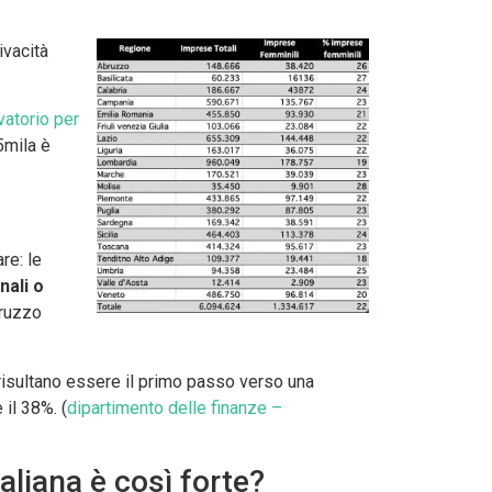
ivacità
atorio per
5mila è
re: le
nali o
bruzzo
risultano essere il primo passo verso una
 il 38%. (
dipartimento delle finanze –
aliana è così forte?