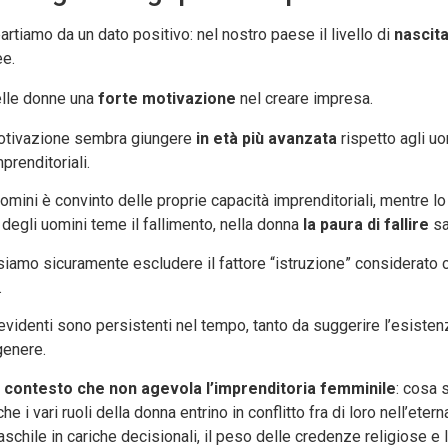
artiamo da un dato positivo: nel nostro paese il livello di
nascit
ee.
elle donne una
forte motivazione
nel creare impresa.
 motivazione sembra giungere
in età più avanzata
rispetto agli u
prenditoriali.
omini è convinto delle proprie capacità imprenditoriali, mentre
 degli uomini teme il fallimento, nella donna
la paura di fallire
sa
iamo sicuramente escludere il fattore “istruzione” considerato ch
.
videnti sono persistenti nel tempo, tanto da suggerire l’esisten
genere.
 contesto che non agevola l’imprenditoria femminile
: cosa 
 i vari ruoli della donna entrino in conflitto fra di loro nell’eter
chile in cariche decisionali, il peso delle credenze religiose e 