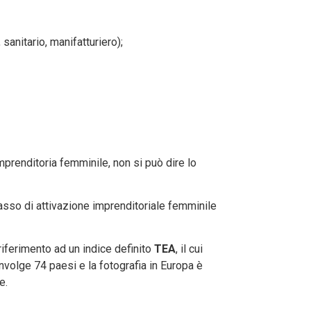
anitario, manifatturiero);
imprenditoria femminile, non si può dire lo
asso di attivazione imprenditoriale femminile
riferimento ad un indice definito
TEA
, il cui
involge 74 paesi e la fotografia in Europa è
e.