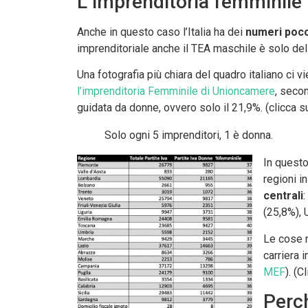
L’imprenditoria femminile i
Anche in questo caso l’Italia ha dei
numeri poco
imprenditoriale anche il TEA maschile è solo del
Una fotografia più chiara del quadro italiano ci v
l’imprenditoria Femminile di Unioncamere
, secon
guidata da donne, ovvero solo il 21,9%. (clicca su
Solo ogni 5 imprenditori, 1 è donna.
In questo
regioni i
centrali
:
(25,8%), 
Le cose 
carriera i
MEF
). (
Perch