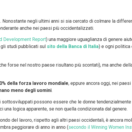
Nonostante negli ultimi anni si sia cercato di colmare la differen
nderante anche nei paesi più occidentalizzati.
d Development Report
) una maggiore uguaglianza di genere aiut
li studi pubblicati sul
sito della Banca di Italia
) e ogni politica
(che forse nel nostro paese risultano più scontati), ma anche del
40% della forza lavoro mondiale
, eppure ancora oggi, nei paesi
ano meno degli uomini
.
si sottosviluppati possono essere che le donne tendenzialmente t
ci una logica apparente, se non quella condizionata dal genere.
ondo del lavoro, rispetto agli altri paesi occidentali, è ancora molto
mbra peggiorare di anno in anno (
secondo il Winning Women Inst