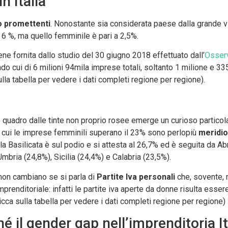
n Italia
 promettenti
. Nonostante sia considerata paese dalla grande v
 6 %, ma quello femminile è pari a 2,5%.
iene fornita dallo studio del 30 giugno 2018 effettuato dall’
Osserv
do cui di 6 milioni 94mila imprese totali, soltanto 1 milione e 33
lla tabella per vedere i dati completi regione per regione).
 quadro dalle tinte non proprio rosee emerge un curioso particola
n cui le imprese femminili superano il 23% sono perlopiù
meridio
 la Basilicata è sul podio e si attesta al 26,7% ed è seguita da A
Umbria (24,8%), Sicilia (24,4%) e Calabria (23,5%).
non cambiano se si parla di
Partite Iva personali
che, sovente, 
mprenditoriale: infatti le partite iva aperte da donne risulta essere
Clicca sulla tabella per vedere i dati completi regione per regione)
é il gender gap nell’imprenditoria It