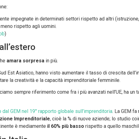
one:
 impegnate in determinati settori rispetto ad altri (istruzione, s
meno rispetto agli uomini.
sob
)
all’estero
lche
amara sorpresa
in più.
 Sud Est Asiatico, hanno visto aumentare il tasso di crescita dell’
are la creatività e la capacità imprenditoriale femminile.
iamo sempre riferimento come fra i più avanzati nell’UE, ha un t
 dal GEM nel 19° rapporto globale sull’imprenditoria
. La GEM fa 
zione Imprenditoriale
, cioè la % di nuove aziende; lo studio co
ntinente è mediamente
il
60% più basso
rispetto a quello maschil