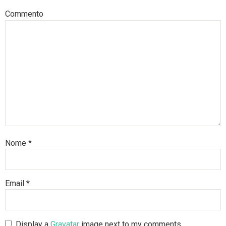
Commento
Nome
*
Email
*
Display a
Gravatar
image next to my comments.