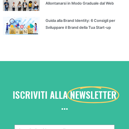
Allontanarsi in Modo Graduale dal Web
Guida alla Brand Identity: 6 Consigli per
Sviluppare il Brand della Tua Start-up
ISCRIVITI ALLA
NEWSLETTER
...