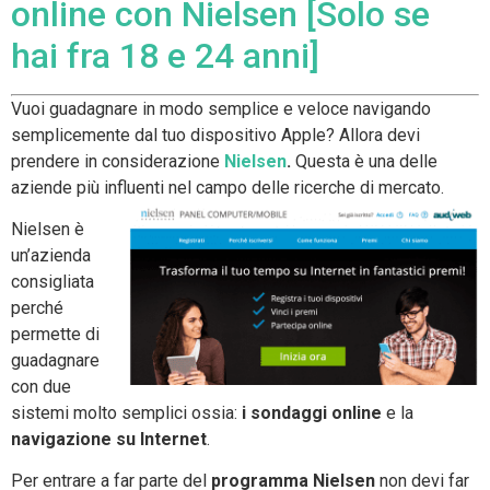
online con Nielsen [Solo se
hai fra 18 e 24 anni]
Vuoi guadagnare in modo semplice e veloce navigando
semplicemente dal tuo dispositivo Apple? Allora devi
prendere in considerazione
Nielsen
.
Questa è una delle
aziende più influenti nel campo delle ricerche di mercato.
Nielsen è
un’azienda
consigliata
perché
permette di
guadagnare
con due
sistemi molto semplici ossia:
i sondaggi online
e la
navigazione su Internet
.
Per entrare a far parte del
programma Nielsen
non devi far