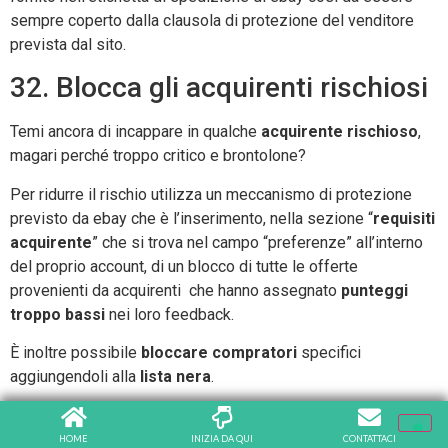
sempre coperto dalla clausola di protezione del venditore
prevista dal sito.
32. Blocca gli acquirenti rischiosi
Temi ancora di incappare in qualche
acquirente rischioso
,
magari perché troppo critico e brontolone?
Per ridurre il rischio utilizza un meccanismo di protezione
previsto da ebay che è l’inserimento, nella sezione “
requisiti
acquirente
” che si trova nel campo “preferenze” all’interno
del proprio account, di un blocco di tutte le offerte
provenienti da acquirenti che hanno assegnato
punteggi
troppo bassi
nei loro feedback.
È inoltre possibile
bloccare compratori
specifici
aggiungendoli alla
lista nera
.
Naturalmente molti feedback negativi sono giustificati,
tuttavia ci sono anche alcuni compratori che tendono a dare
HOME
INIZIA DA QUI
CONTATTACI