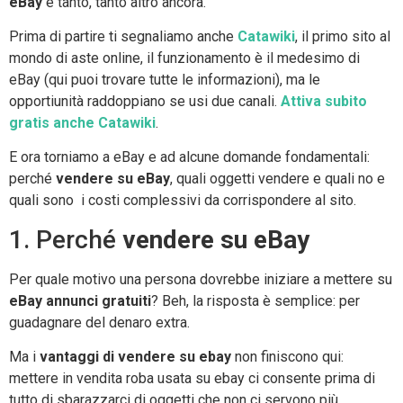
eBay
e tanto, tanto altro ancora.
Prima di partire ti segnaliamo anche
Catawiki
, il primo sito al
mondo di aste online, il funzionamento è il medesimo di
eBay (qui puoi trovare tutte le informazioni), ma le
opportiunità raddoppiano se usi due canali.
Attiva subito
gratis anche Catawiki
.
E ora torniamo a eBay e ad alcune domande fondamentali:
perché
vendere su eBay
, quali oggetti vendere e quali no e
quali sono i costi complessivi da corrispondere al sito.
1. Perché
vendere su eBay
Per quale motivo una persona dovrebbe iniziare a mettere su
eBay annunci gratuiti
? Beh, la risposta è semplice: per
guadagnare del denaro extra.
Ma i
vantaggi di vendere su ebay
non finiscono qui:
mettere in vendita roba usata su ebay ci consente prima di
tutto di sbarazzarci di oggetti che non ci servono più