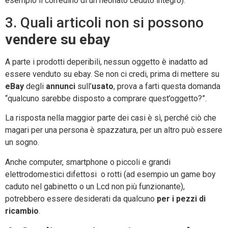
esempio il corredino di un neonato ceduto integro).
3. Quali articoli non si possono
vendere su ebay
A parte i prodotti deperibili, nessun oggetto è inadatto ad
essere venduto su ebay. Se non ci credi, prima di mettere su
eBay
degli
annunci
sull’
usato
, prova a farti questa domanda
“qualcuno sarebbe disposto a comprare quest’oggetto?”.
La risposta nella maggior parte dei casi è sì, perché ciò che
magari per una persona è spazzatura, per un altro può essere
un sogno.
Anche computer, smartphone o piccoli e grandi
elettrodomestici difettosi o rotti (ad esempio un game boy
caduto nel gabinetto o un Lcd non più funzionante),
potrebbero essere desiderati da qualcuno
per i pezzi di
ricambio
.