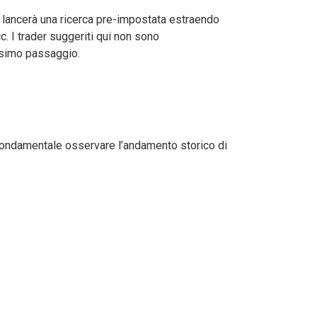
oro lancerà una ricerca pre-impostata estraendo
cc. I trader suggeriti qui non sono
ossimo passaggio.
è fondamentale osservare l’andamento storico di