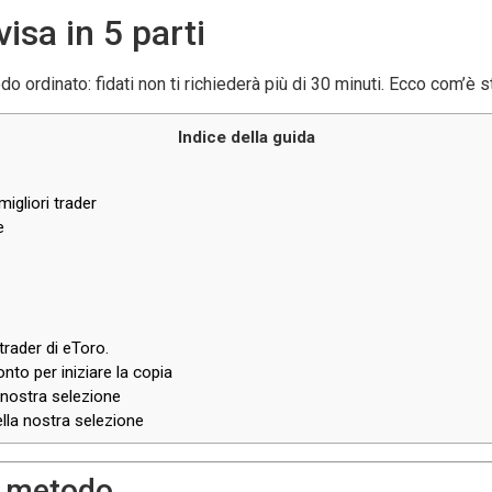
isa in 5 parti
o ordinato: fidati non ti richiederà più di 30 minuti. Ecco com’è st
Indice della guida
migliori trader
e
trader di eToro.
onto per iniziare la copia
nostra selezione
la nostra selezione
l metodo