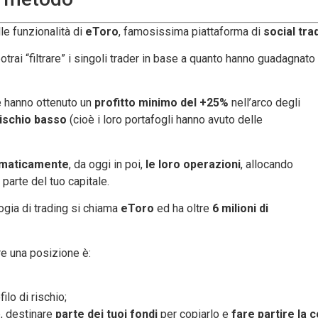
le funzionalità di
eToro
, famosissima piattaforma di
social tra
otrai “filtrare” i singoli trader in base a quanto hanno guadagnato 
 hanno ottenuto un
profitto minimo del +25%
nell’arco degli
rischio basso
(cioè i loro portafogli hanno avuto delle
omaticamente
, da oggi in poi,
le loro operazioni
, allocando
 parte del tuo capitale.
ogia di trading si chiama
eToro
ed ha oltre
6 milioni di
re una posizione è:
filo di rischio;
e, destinare
parte dei tuoi fondi
per copiarlo e
fare partire la 