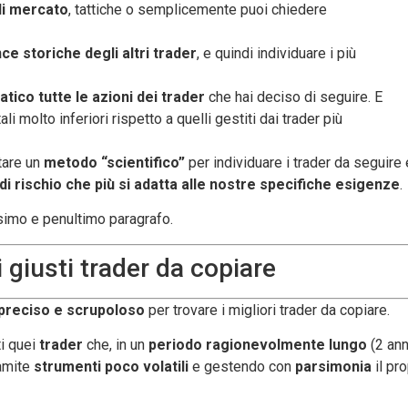
di mercato
, tattiche o semplicemente puoi chiedere
e storiche degli altri trader
, e quindi individuare i più
tico tutte le azioni dei trader
che hai deciso di seguire. E
 molto inferiori rispetto a quelli gestiti dai trader più
tare un
metodo “scientifico”
per individuare i trader da seguire 
 di rischio che più si adatta alle nostre specifiche esigenze
.
imo e penultimo paragrafo.
 giusti trader da copiare
preciso e scrupoloso
per trovare i migliori trader da copiare.
ti quei
trader
che, in un
periodo ragionevolmente lungo
(2 ann
ramite
strumenti
poco volatili
e gestendo con
parsimonia
il pr