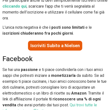
Per partecipare anche tu devi semplicemente iscriverti online
cliccando qui
, scaricare l’app che ti verrà segnalata al
momento dell’iscrizione e utilizzare il cellulare come fai già
ora.
L’unica nota negativa è che
i posti sono limitati
e le
iscrizioni chiuderanno fra pochi giorni
.
Iscriviti Subito a Nielsen
Facebook
Se hai una
passione
e ti piace condividerla con i tuoi amici
sappi che potresti iniziare a
monetizzarla
da subito. Se ad
esempio ti piace cucinare, i tuoi amici conoscono bene le tue
doti culinarie, potresti consigliare loro di acquistare un
elettrodomestico o un libro di ricette su
Amazon
. Tramite il
link di affiliazione il portale
ti riconoscere una % di ogni
vendita
che avrai portato dai tuoi post.
Qui trovi tutte le