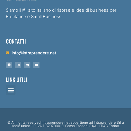
Siamo il #1 sito Italiano di risorse e idee di business per
Freelance e Small Business.
CONTATTI
info@intraprendere.net
LINK UTILI
© All rights reserved Intraprendere.net appartiene ad Intraprendere Srl a
socio unico - P.IVA 11820790019, Corso Tassoni 31/A, 10143 Torino.