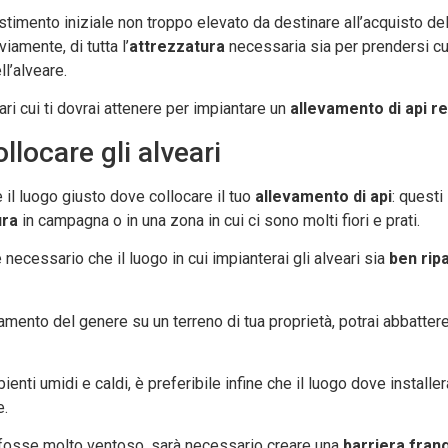
estimento iniziale non troppo elevato da destinare all’acquisto del
viamente, di tutta l’
attrezzatura
necessaria sia per prendersi cu
ll’alveare.
ri cui ti dovrai attenere per impiantare un
allevamento di api re
ollocare gli alveari
 il luogo giusto dove collocare il tuo
allevamento di api
: questi 
ura
in campagna o in una zona in cui ci sono molti fiori e prati.
necessario che il luogo in cui impianterai gli alveari sia
ben rip
amento del genere su un terreno di tua proprietà, potrai abbatte
bienti umidi e caldi, è preferibile infine che il luogo dove installer
e.
o fosse molto ventoso, sarà necessario creare una
barriera fran