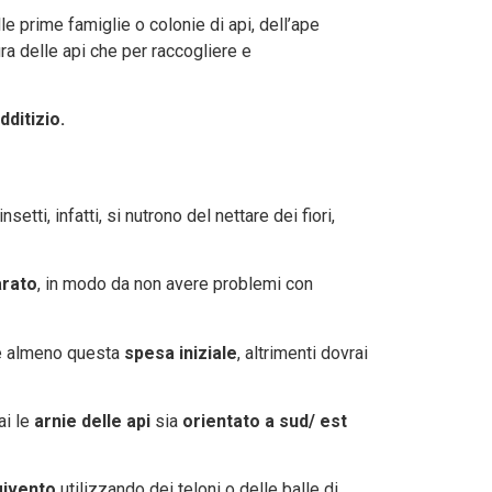
le prime famiglie o colonie di api, dell’ape
ra delle api che per raccogliere e
dditizio.
insetti, infatti, si nutrono del nettare dei fiori,
arato
, in modo da non avere problemi con
re almeno questa
spesa iniziale
, altrimenti dovrai
ai le
arnie delle api
sia
orientato a sud/ est
givento
utilizzando dei teloni o delle balle di