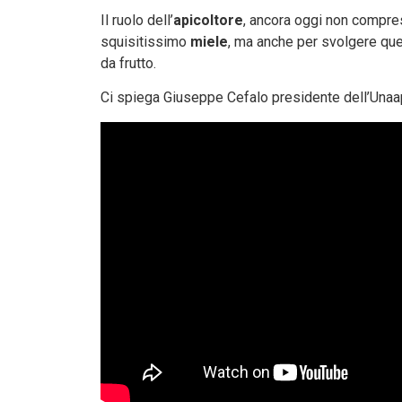
Il ruolo dell’
apicoltore
, ancora oggi non compreso
squisitissimo
miele
, ma anche per svolgere quell
da frutto.
Ci spiega Giuseppe Cefalo presidente dell’Unaapi