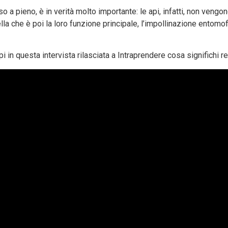
 a pieno, è in verità molto importante: le api, infatti, non vengo
a che è poi la loro funzione principale, l’impollinazione entomofila
 in questa intervista rilasciata a Intraprendere cosa significhi 