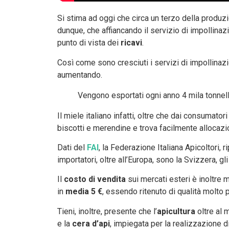
Si stima ad oggi che circa un terzo della produzi
dunque, che affiancando il servizio di impollinaz
punto di vista dei
ricavi
.
Così come sono cresciuti i servizi di impollinazio
aumentando.
Vengono esportati ogni anno 4 mila tonnella
Il miele italiano infatti, oltre che dai consumator
biscotti e merendine e trova facilmente allocazi
Dati del
FAI
, la Federazione Italiana Apicoltori, 
importatori, oltre all’Europa, sono la Svizzera, gli
Il
costo di vendita
sui mercati esteri è inoltre m
in
media 5 €
, essendo ritenuto di qualità molto p
Tieni, inoltre, presente che l’
apicultura
oltre al 
e la
cera d’api
, impiegata per la realizzazione di