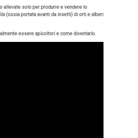
no allevate solo per produrre e vendere lo
 (ossia portata avanti da insetti) di orti e alberi
realmente essere apicoltori e come diventarlo.