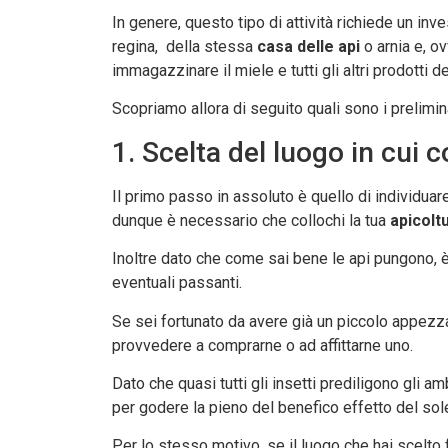
In genere, questo tipo di attività richiede un inv
regina, della stessa
casa delle api
o arnia e, ov
immagazzinare il miele e tutti gli altri prodotti de
Scopriamo allora di seguito quali sono i prelimina
1. Scelta del luogo in cui c
Il primo passo in assoluto è quello di individuare
dunque è necessario che collochi la tua
apicolt
Inoltre dato che come sai bene le api pungono, è 
eventuali passanti.
Se sei fortunato da avere già un piccolo appezz
provvedere a comprarne o ad affittarne uno.
Dato che quasi tutti gli insetti prediligono gli am
per godere la pieno del benefico effetto del sol
Per lo stesso motivo, se il luogo che hai scelt