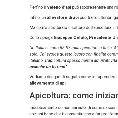
Perfino il
veleno d’api
può rappresentare una riso
Infine, un
allevatore di api
può trarre ulteriori 
Ma com’è strutturato il settore dell’apicoltura in I
Ce lo spiega
Giuseppe Cefalo, Presidente Un
”
In Italia ci sono 55-57 mila apicoltori in Italia
solo. Chi svolge questo lavoro con finalità comme
italiano. L’apicoltura spesso rientra ad un’attiv
neanche un terreno
”.
Vediamo dunque di seguito come intraprendere un
allevamento di api
.
Apicoltura: come inizia
Indubbiamente se non sai nulla di come nascono 
nozioni base che ti consentiranno a far proliferar