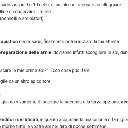
la suddivisa in 9 o 10 celle, di cui alcune riservate ad alloggiare
olline e conservare il miele.
(pennelli e smielatori).
 apistico
necessario, finalmente potrai iniziare la tua attività.
reparazione delle arnie
: dovranno infatti accogliere le api, 
scare le mie prime api?”. Ecco cosa puoi fare:
glie da un altro apicoltore
i
sigliamo vivamente di scartare la seconda e la terza opzione,
acq
enditori certificati
, in quanto acquistando una colonia o famiglia
 morire tutte le vostre api nel giro di poche settimane.