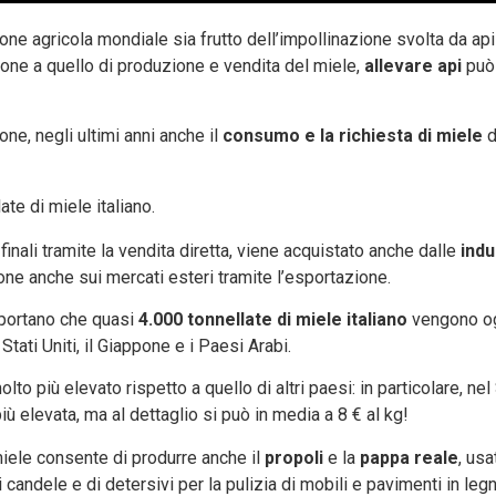
one agricola mondiale sia frutto dell’impollinazione svolta da api 
ione a quello di produzione e vendita del miele,
allevare api
può 
ne, negli ultimi anni anche il
consumo e la richiesta di miele
d
te di miele italiano.
i finali tramite la vendita diretta, viene acquistato anche dalle
indu
one anche sui mercati esteri tramite l’esportazione.
riportano che quasi
4.000 tonnellate di miele italiano
vengono o
 Stati Uniti, il Giappone e i Paesi Arabi.
olto più elevato rispetto a quello di altri paesi: in particolare, ne
iù elevata, ma al dettaglio si può in media a 8 € al kg!
miele consente di produrre anche il
propoli
e la
pappa reale
, usa
 candele e di detersivi per la pulizia di mobili e pavimenti in legn