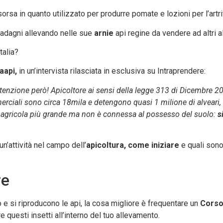
rsa in quanto utilizzato per produrre pomate e lozioni per l’artri
guadagni allevando nelle sue
arnie
api regine da vendere ad altri al
talia?
aapi,
in un’intervista rilasciata in esclusiva su Intraprendere:
. Attenzione però! Apicoltore ai sensi della legge 313 di Dicembre
rciali sono circa 18mila e detengono quasi 1 milione di alveari, 
ità agricola più grande ma non è connessa al possesso del suolo:
s
’attività nel campo dell’
apicoltura, come iniziare
e quali son
re
e si riproducono le api, la cosa migliore è frequentare un
Corso
e questi insetti all’interno del tuo allevamento.