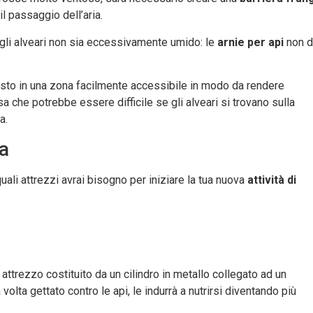
l passaggio dell’aria.
no gli alveari non sia eccessivamente umido: le
arnie per api
non d
posto in una zona facilmente accessibile in modo da rendere
sa che potrebbe essere difficile se gli alveari si trovano sulla
a.
ra
quali attrezzi avrai bisogno per iniziare la tua nuova
attività di
 attrezzo costituito da un cilindro in metallo collegato ad un
 volta gettato contro le api, le indurrà a nutrirsi diventando più