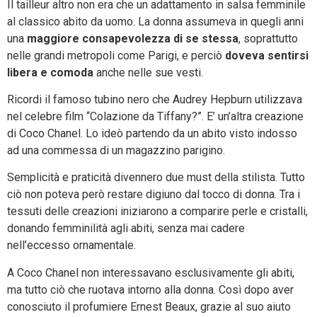
Il tailleur altro non era che un adattamento in salsa femminile
al classico abito da uomo. La donna assumeva in quegli anni
una
maggiore
consapevolezza di se stessa
, soprattutto
nelle grandi metropoli come Parigi, e perciò
doveva sentirsi
libera e comoda
anche nelle sue vesti.
Ricordi il famoso tubino nero che Audrey Hepburn utilizzava
nel celebre film “Colazione da Tiffany?”. E’ un’altra creazione
di Coco Chanel. Lo ideò partendo da un abito visto indosso
ad una commessa di un magazzino parigino.
Semplicità e praticità divennero due must della stilista. Tutto
ciò non poteva però restare digiuno dal tocco di donna. Tra i
tessuti delle creazioni iniziarono a comparire perle e cristalli,
donando femminilità agli abiti, senza mai cadere
nell’eccesso ornamentale.
A Coco Chanel non interessavano esclusivamente gli abiti,
ma tutto ciò che ruotava intorno alla donna. Così dopo aver
conosciuto il profumiere Ernest Beaux, grazie al suo aiuto