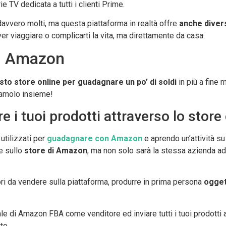
ie TV dedicata a tutti i clienti Prime.
davvero molti, ma questa piattaforma in realtà offre
anche divers
er viaggiare o complicarti la vita, ma direttamente da casa.
on Amazon
sto store online per guadagnare un po’ di soldi
in più a fine
riamolo insieme!
 i tuoi prodotti attraverso lo store
tilizzati per
guadagnare con Amazon
e aprendo un’attività s
te sullo
store di Amazon
, ma non solo sarà la stessa azienda ad 
iori da vendere sulla piattaforma, produrre in prima persona
ogget
le di Amazon FBA come venditore ed inviare tutti i tuoi prodotti al
to.