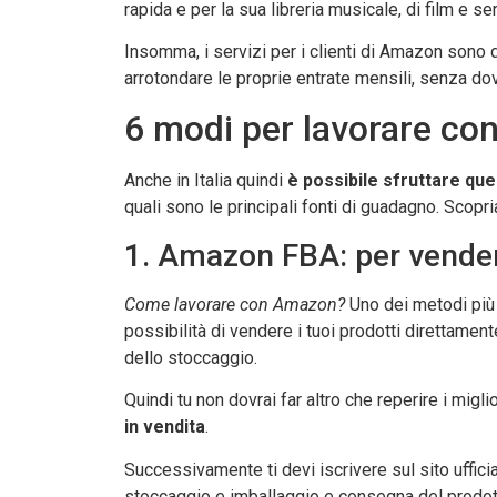
rapida e per la sua libreria musicale, di film e ser
Insomma, i servizi per i clienti di Amazon sono 
arrotondare le proprie entrate mensili, senza dov
6 modi per lavorare c
Anche in Italia quindi
è possibile sfruttare que
quali sono le principali fonti di guadagno. Scop
1. Amazon FBA: per vendere
Come lavorare con Amazon?
Uno dei metodi più u
possibilità di vendere i tuoi prodotti direttamen
dello stoccaggio.
Quindi tu non dovrai far altro che reperire i migl
in vendita
.
Successivamente ti devi iscrivere sul sito ufficia
stoccaggio e imballaggio e consegna del prodot