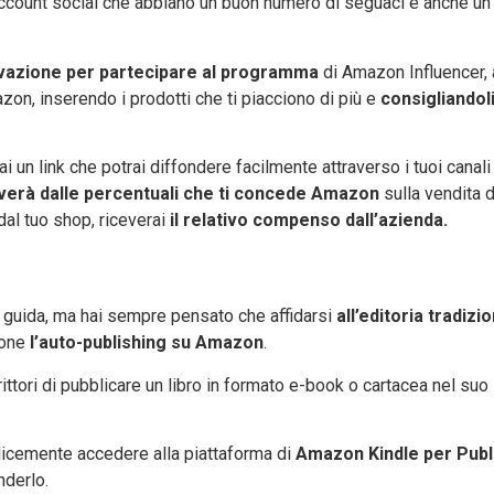
account social che abbiano un buon numero di seguaci e anche un
ovazione per partecipare al programma
di Amazon Influencer, a
azon, inserendo i prodotti che ti piacciono di più e
consigliandoli
un link che potrai diffondere facilmente attraverso i tuoi canali 
iverà dalle percentuali che ti concede Amazon
sulla vendita d
dal tuo shop, riceverai
il relativo compenso dall’azienda.
 guida, ma hai sempre pensato che affidarsi
all’editoria tradizi
ione
l’auto-publishing su Amazon
.
scrittori di pubblicare un libro in formato e-book o cartacea nel s
mplicemente accedere alla piattaforma di
Amazon Kindle per Publ
nderlo.