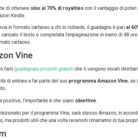
ette di ottenere
sino al 70% di royalties
con il vantaggio di poter 
azon Kindle.
nvia in formato cartaceo a chi lo richiede, il guadagno è pari
al 60
 caricato il testo e completata l’impaginazione in meno di 48 ore 
rmato cartaceo.
zon Vine
ò farti
guadagnare prodotti gratuiti
che ti vengono inviati diretta
ità di entrare a far parte del suo
programma Amazon Vine
, se
to.
 positive, l’importante è che siano
obiettive
.
selezionato per il programma Vine, sarà stesso Amazon, in accord
 ma prodotti utili che una volta recensiti rimarranno di tua propr
am