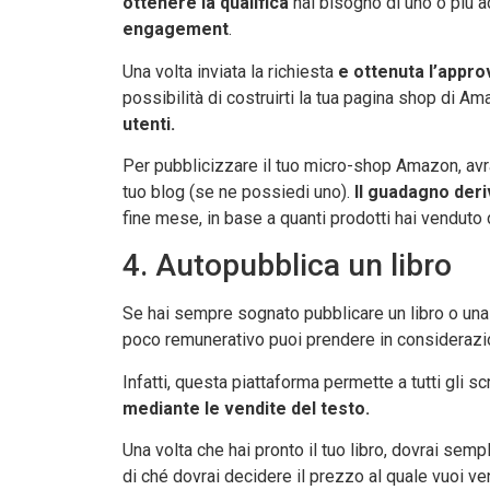
ottenere la qualifica
hai bisogno di uno o più 
engagement
.
Una volta inviata la richiesta
e ottenuta l’appr
possibilità di costruirti la tua pagina shop di Am
utenti.
Per pubblicizzare il tuo micro-shop Amazon, avrai 
tuo blog (se ne possiedi uno).
Il guadagno der
fine mese, in base a quanti prodotti hai venduto 
4. Autopubblica un libro
Se hai sempre sognato pubblicare un libro o una
poco remunerativo puoi prendere in consideraz
Infatti, questa piattaforma permette a tutti gli 
mediante le vendite del testo.
Una volta che hai pronto il tuo libro, dovrai se
di ché dovrai decidere il prezzo al quale vuoi ve