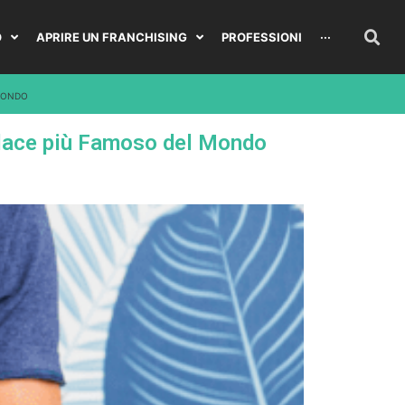
O
APRIRE UN FRANCHISING
PROFESSIONI
···
 MONDO
place più Famoso del Mondo