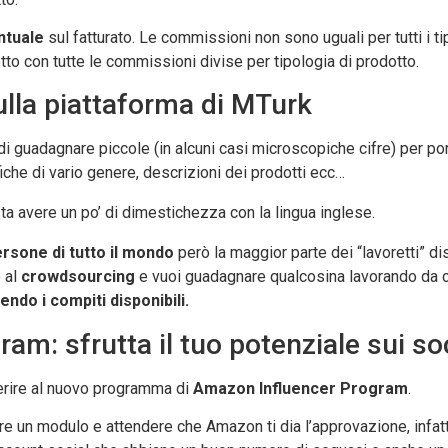
ntuale
sul fatturato. Le commissioni non sono uguali per tutti i tip
to con tutte le commissioni divise per tipologia di prodotto.
lla piattaforma di MTurk
di guadagnare piccole (in alcuni casi microscopiche cifre) per p
iche di vario genere, descrizioni dei prodotti ecc…
a avere un po’ di dimestichezza con la lingua inglese.
rsone di tutto il mondo
però la maggior parte dei “lavoretti” d
o al
crowdsourcing
e vuoi guadagnare qualcosina lavorando da c
endo i compiti disponibili.
am: sfrutta il tuo potenziale sui so
rire al nuovo programma di
Amazon Influencer Program
.
 un modulo e attendere che Amazon ti dia l’approvazione, infat