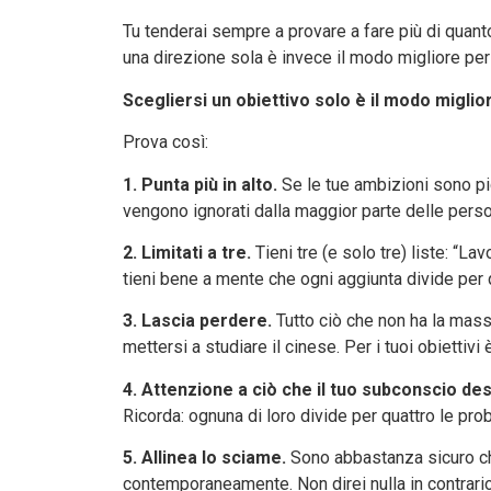
Tu tenderai sempre a provare a fare più di quanto
una direzione sola è invece il modo migliore pe
Scegliersi un obiettivo solo è il modo migl
Prova così:
1.
Punta più in alto.
Se le tue ambizioni sono pic
vengono ignorati dalla maggior parte delle person
2. Limitati a tre.
Tieni tre (e solo tre) liste: “La
tieni bene a mente che ogni aggiunta divide per qua
3. Lascia perdere.
Tutto ciò che non ha la mass
mettersi a studiare il cinese. Per i tuoi obietti
4. Attenzione a ciò che il tuo subconscio de
Ricorda: ognuna di loro divide per quattro le proba
5. Allinea lo sciame.
Sono abbastanza sicuro che 
contemporaneamente. Non direi nulla in contrari