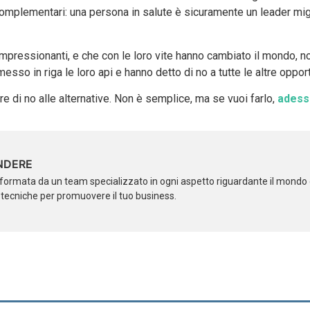
complementari: una persona in salute è sicuramente un leader mig
mpressionanti, e che con le loro vite hanno cambiato il mondo, no
sso in riga le loro api e hanno detto di no a tutte le altre opport
ire di no alle alternative. Non è semplice, ma se vuoi farlo,
adess
NDERE
formata da un team specializzato in ogni aspetto riguardante il mondo d
i tecniche per promuovere il tuo business.