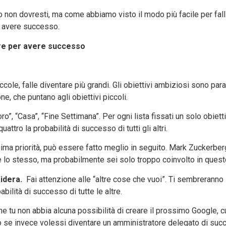
 non dovresti, ma come abbiamo visto il modo più facile per falli
r avere successo.
iore per avere successo
cole, falle diventare più grandi. Gli obiettivi ambiziosi sono pa
e, che puntano agli obiettivi piccoli.
voro”, “Casa”, “Fine Settimana”. Per ogni lista fissati un solo obi
ttro la probabilità di successo di tutti gli altri.
ima priorità, può essere fatto meglio in seguito. Mark Zuckerb
vi è lo stesso, ma probabilmente sei solo troppo coinvolto in que
sidera.
Fai attenzione alle “altre cose che vuoi”. Ti sembreranno
bilità di successo di tutte le altre.
tu non abbia alcuna possibilità di creare il prossimo Google, cur
o se invece volessi diventare un amministratore delegato di su