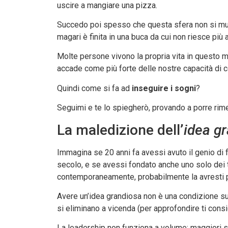
uscire a mangiare una pizza.
Succedo poi spesso che questa sfera non si muova
magari è finita in una buca da cui non riesce più 
Molte persone vivono la propria vita in questo 
accade come più forte delle nostre capacità di c
Quindi come si fa ad
inseguire i sogni
?
Seguimi e te lo spiegherò, provando a porre rim
La maledizione dell’
idea g
Immagina se 20 anni fa avessi avuto il genio di
secolo, e se avessi fondato anche uno solo dei tr
contemporaneamente, probabilmente la avresti por
Avere un’idea grandiosa non è una condizione su
si eliminano a vicenda (per approfondire ti cons
La leadership non funziona a volume: maggiori son