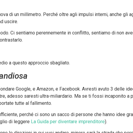
 di un millimetro. Perché oltre agli impulsi interni, anche gli a
ad uscire.
modo. Ci sentiamo perennemente in conflitto, sentiamo di non ave
ontrastarlo.
edio a questo approccio sbagliato.
randiosa
 fondare Google, e Amazon, e Facebook. Avresti avuto 3 delle id
e, adesso saresti ultra-miliardario. Ma se ti fossi incaponito a po
tate tutte al fallimento.
fficiente, perché ci sono un sacco di persone che hanno idee gr
iglio di leggere
La Guida per diventare imprenditore
).
o le direzioni in cui vuoi andare, minore sarà la strada che perc