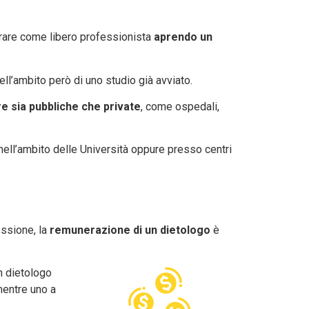
vorare come libero professionista
aprendo un
ll’ambito però di uno studio già avviato.
re sia pubbliche che private
, come ospedali,
nell’ambito delle Università oppure presso centri
essione, la
remunerazione di un dietologo
è
n dietologo
mentre uno a