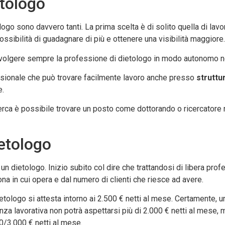
tologo
ologo sono davvero tanti. La prima scelta è di solito quella di la
ossibilità di guadagnare di più e ottenere una visibilità maggiore.
le svolgere sempre la professione di dietologo in modo autonomo ne
essionale che può trovare facilmente lavoro anche presso
struttu
e.
erca è possibile trovare un posto come dottorando o ricercatore 
etologo
 un dietologo. Inizio subito col dire che trattandosi di libera prof
na in cui opera e dal numero di clienti che riesce ad avere.
tologo si attesta intorno ai 2.500 € netti al mese. Certamente, u
a lavorativa non potrà aspettarsi più di 2.000 € netti al mese, 
0/3.000 € netti al mese.