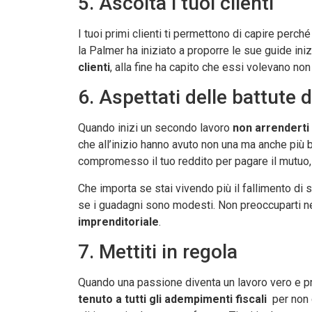
5. Ascolta i tuoi clienti
I tuoi primi clienti ti permettono di capire perch
la Palmer ha iniziato a proporre le sue guide i
clienti
, alla fine ha capito che essi volevano non
6. Aspettati delle battute 
Quando inizi un secondo lavoro
non arrenderti 
che all’inizio hanno avuto non una ma anche più 
compromesso il tuo reddito per pagare il mutuo, 
Che importa se stai vivendo più il fallimento d
se i guadagni sono modesti. Non preoccuparti ne
imprenditoriale
.
7. Mettiti in regola
Quando una passione diventa un lavoro vero e pro
tenuto a tutti gli adempimenti fiscali
per non c