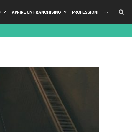
O
APRIRE UN FRANCHISING
PROFESSIONI
···