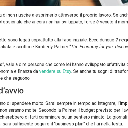
 di non riuscire a esprimerlo attraverso il proprio lavoro. Se anc
fessionale che ancora non hai sviluppato, forse è venuto il mo
tto sono legati soprattutto alla fase iniziale. Ecco dunque
7 reg
alista e scrittrice Kimberly Palmer “
The Economy for you: discove
rs”, vale a dire persone che come lei hanno sviluppato un’attività 
economia e finanza da
vendere su Etsy
. Se anche tu sogni di trasf
ole che seguono.
 d’avvio
gno di spendere molto. Sarai sempre in tempo ad integrare,
l’im
te non saranno molte. Secondo la Palmer il budget previsto per l’
ischierebbero di farti camminare su un sentiero minato. La giornal
arà sufficiente seguire il “business plan” che hai nella testa.