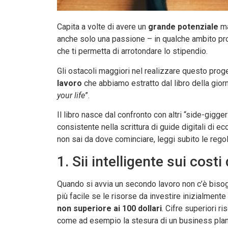
Capita a volte di avere un
grande potenziale
ma
anche solo una passione – in qualche ambito pro
che ti permetta di arrotondare lo stipendio.
Gli ostacoli maggiori nel realizzare questo proge
lavoro
che abbiamo estratto dal libro della giorn
your life
”.
Il libro nasce dal confronto con altri “side-gigge
consistente nella scrittura di guide digitali di 
non sai da dove cominciare, leggi subito le reg
1. Sii intelligente sui costi
Quando si avvia un secondo lavoro non c’è biso
più facile se le risorse da investire inizialmen
non superiore ai 100 dollari
. Cifre superiori r
come ad esempio la stesura di un business plan: s