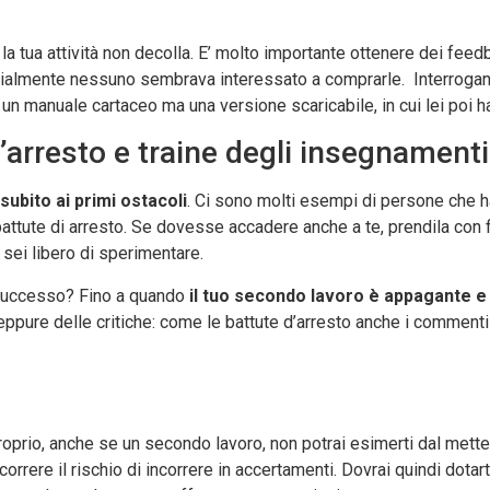
é la tua attività non decolla. E’ molto importante ottenere dei fee
nizialmente nessuno sembrava interessato a comprarle. Interrog
 un manuale cartaceo ma una versione scaricabile, in cui lei poi h
d’arresto e traine degli insegnamenti
subito ai primi ostacoli
. Ci sono molti esempi di persone che h
battute di arresto. Se dovesse accadere anche a te, prendila con 
sei libero di sperimentare.
i successo? Fino a quando
il tuo secondo lavoro è appagante e
ppure delle critiche: come le battute d’arresto anche i comment
prio, anche se un secondo lavoro, non potrai esimerti dal metters
orrere il rischio di incorrere in accertamenti. Dovrai quindi dotart