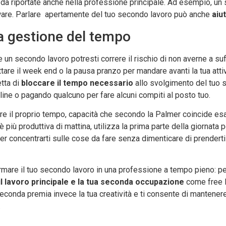
da riportate anche nella professione principale. Ad esempio, un s
tware. Parlare apertamente del tuo secondo lavoro può anche
aiut
la gestione del tempo
 un secondo lavoro potresti correre il rischio di non averne a su
uttare il week end o la pausa pranzo per mandare avanti la tua atti
tta di
bloccare il tempo necessario
allo svolgimento del tuo 
ne o pagando qualcuno per fare alcuni compiti al posto tuo.
ire il proprio tempo, capacità che secondo la Palmer coincide es
è più produttiva di mattina, utilizza la prima parte della giornata 
er concentrarti sulle cose da fare senza dimenticare di prenderti 
rmare il tuo secondo lavoro in una professione a tempo pieno: per 
a il lavoro principale e la tua seconda occupazione
come free 
econda premia invece la tua creatività e ti consente di mantenere 
.