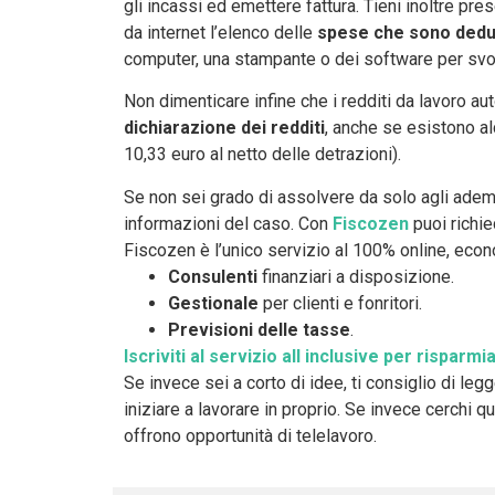
gli incassi ed emettere fattura. Tieni inoltre pr
da internet l’elenco delle
spese che sono deduci
computer, una stampante o dei software per svo
Non dimenticare infine che i redditi da lavoro au
dichiarazione dei redditi
, anche se esistono a
10,33 euro al netto delle detrazioni).
Se non sei grado di assolvere da solo agli ademp
informazioni del caso. Con
Fiscozen
puoi richie
Fiscozen è l’unico servizio al 100% online, econ
Consulenti
finanziari a disposizione.
Gestionale
per clienti e fonritori.
Previsioni delle tasse
.
Iscriviti al servizio all inclusive per rispar
Se invece sei a corto di idee, ti consiglio di leg
iniziare a lavorare in proprio. Se invece cerchi
offrono opportunità di telelavoro.