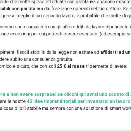
esente che molte spese effettuate con partita iva possono essere 
bili con partita iva
dai free lance operanti nel tuo settore. S
lgere al meglio il tuo secondo lavoro, è probabile che molte di
tonomo sono cumulabili con gli altri redditi da lavoro dipendente 
lcune eccezioni per cui potresti essere esentato (ad esempio se 
imenti fiscali stabiliti dalla legge non esitare ad
affidarti ad u
dere subito una consulenza gratuita.
omico e sicuro, che con soli
25 € al mese
ti permette di avere:
miare e non avere sorprese: se clicchi qui avrai uno sconto di 
gere le nostre
45 idee imprenditoriali per inventarsi un lavor
 qualcosa di più stabile ma sempre con una soluzione di smart wo