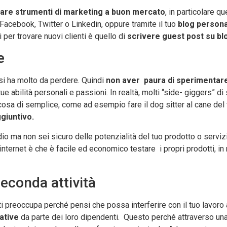
zzare strumenti di marketing a buon mercato
, in particolare q
Facebook, Twitter o Linkedin, oppure tramite il tuo
blog person
 per trovare nuovi clienti è quello di
scrivere guest post su blog
e
i ha molto da perdere. Quindi
non aver paura di sperimentar
ue abilità personali e passioni. In realtà, molti “side- giggers” 
lcosa di semplice, come ad esempio fare il dog sitter al cane del
giuntivo.
io ma non sei sicuro delle potenzialità del tuo prodotto o serviz
 internet è che è facile ed economico testare i propri prodotti, in 
econda attività
ti preoccupa perché pensi che possa interferire con il tuo lavoro 
iative
da parte dei loro dipendenti. Questo perché attraverso una