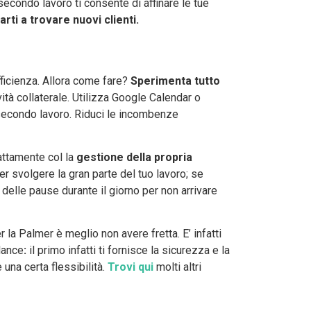
econdo lavoro ti consente di affinare le tue
arti a trovare nuovi clienti.
fficienza. Allora come fare?
Sperimenta tutto
vità collaterale. Utilizza Google Calendar o
secondo lavoro. Riduci le incombenze
attamente col la
gestione della propria
per svolgere la gran parte del tuo lavoro; se
delle pause durante il giorno per non arrivare
la Palmer è meglio non avere fretta. E’ infatti
lance
:
il primo infatti ti fornisce la sicurezza e la
una certa flessibilità.
Trovi qui
molti altri