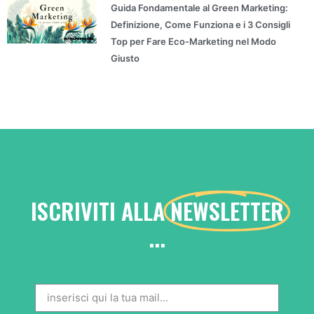
Guida Fondamentale al Green Marketing:
Definizione, Come Funziona e i 3 Consigli
Top per Fare Eco-Marketing nel Modo
Giusto
ISCRIVITI ALLA
NEWSLETTER
...