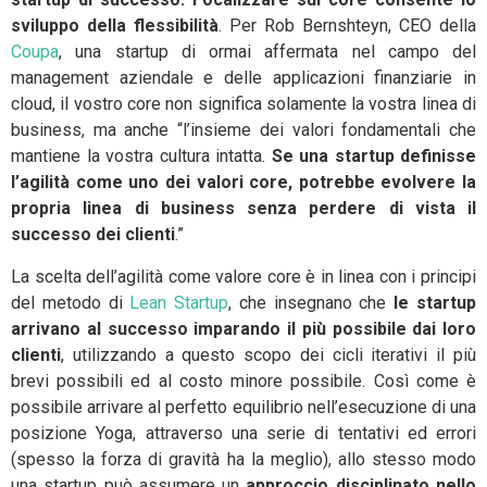
sviluppo della flessibilità
. Per Rob Bernshteyn, CEO della
Coupa
, una startup di ormai affermata nel campo del
management aziendale e delle applicazioni finanziarie in
cloud, il vostro core non significa solamente la vostra linea di
business, ma anche “l’insieme dei valori fondamentali che
mantiene la vostra cultura intatta.
Se una startup definisse
l’agilità come uno dei valori core, potrebbe evolvere la
propria linea di business senza perdere di vista il
successo dei clienti
.”
La scelta dell’agilità come valore core è in linea con i principi
del metodo di
Lean Startup
, che insegnano che
le startup
arrivano al successo imparando il più possibile dai loro
clienti
, utilizzando a questo scopo dei cicli iterativi il più
brevi possibili ed al costo minore possibile. Così come è
possibile arrivare al perfetto equilibrio nell’esecuzione di una
posizione Yoga, attraverso una serie di tentativi ed errori
(spesso la forza di gravità ha la meglio), allo stesso modo
una startup può assumere un
approccio disciplinato nello