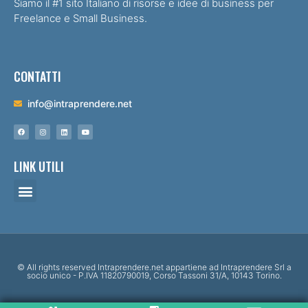
Siamo il #1 sito Italiano di risorse e idee di business per
Freelance e Small Business.
CONTATTI
info@intraprendere.net
LINK UTILI
© All rights reserved Intraprendere.net appartiene ad Intraprendere Srl a
socio unico - P.IVA 11820790019, Corso Tassoni 31/A, 10143 Torino.