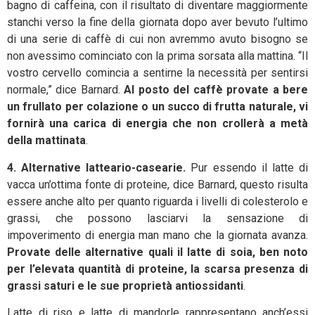
bagno di caffeina, con il risultato di diventare maggiormente
stanchi verso la fine della giornata dopo aver bevuto l’ultimo
di una serie di caffè di cui non avremmo avuto bisogno se
non avessimo cominciato con la prima sorsata alla mattina. “Il
vostro cervello comincia a sentirne la necessità per sentirsi
normale,” dice Barnard.
Al posto del caffè provate a bere
un frullato per colazione o un succo di frutta naturale, vi
fornirà una carica di energia che non crollerà a metà
della mattinata
.
4. Alternative latteario-casearie.
Pur essendo il latte di
vacca un’ottima fonte di proteine, dice Barnard, questo risulta
essere anche alto per quanto riguarda i livelli di colesterolo e
grassi, che possono lasciarvi la sensazione di
impoverimento di energia man mano che la giornata avanza.
Provate delle alternative quali il latte di soia, ben noto
per l’elevata quantità di proteine, la scarsa presenza di
grassi saturi e le sue proprietà antiossidanti
.
Latte di riso e latte di mandorle rappresentano anch’essi