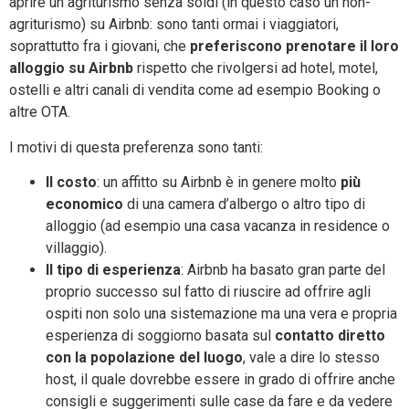
aprire un agriturismo senza soldi (in questo caso un non-
agriturismo) su Airbnb: sono tanti ormai i viaggiatori,
soprattutto fra i giovani, che
preferiscono prenotare il loro
alloggio su Airbnb
rispetto che rivolgersi ad hotel, motel,
ostelli e altri canali di vendita come ad esempio Booking o
altre OTA.
I motivi di questa preferenza sono tanti:
Il costo
: un affitto su Airbnb è in genere molto
più
economico
di una camera d’albergo o altro tipo di
alloggio (ad esempio una casa vacanza in residence o
villaggio).
Il tipo di esperienza
: Airbnb ha basato gran parte del
proprio successo sul fatto di riuscire ad offrire agli
ospiti non solo una sistemazione ma una vera e propria
esperienza di soggiorno basata sul
contatto diretto
con la popolazione del luogo
, vale a dire lo stesso
host, il quale dovrebbe essere in grado di offrire anche
consigli e suggerimenti sulle case da fare e da vedere