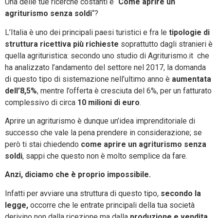
Una delle tue ricerche costanti è “
Come aprire un
agriturismo senza soldi
“?
L’Italia è uno dei principali paesi turistici e fra le
tipologie di
struttura ricettiva più richieste
soprattutto dagli stranieri è
quella agrituristica: secondo uno studio di Agriturismo.it che
ha analizzato l’andamento del settore nel 2017, la domanda
di questo tipo di sistemazione nell’ultimo anno è
aumentata
dell’8,5%
, mentre l’offerta è cresciuta del 6%, per un fatturato
complessivo di circa
10 milioni di euro
.
Aprire un agriturismo è dunque un’idea imprenditoriale di
successo che vale la pena prendere in considerazione; se
però ti stai chiedendo
come aprire un agriturismo senza
soldi
, sappi che questo non è molto semplice da fare.
Anzi, diciamo che è proprio impossibile.
Infatti per avviare una struttura di questo tipo,
secondo la
legge,
occorre che le entrate principali della tua società
derivino non dalla ricezione ma dalla
produzione e vendita