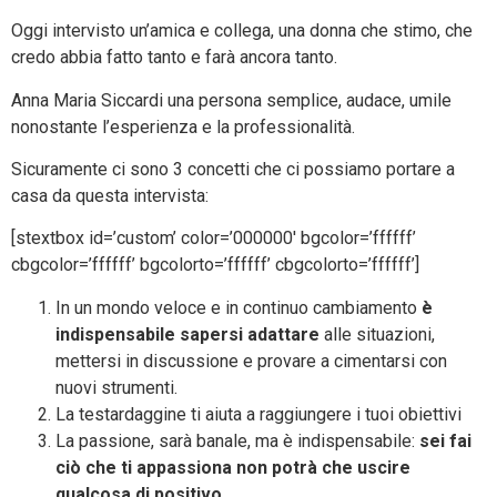
Oggi intervisto un’amica e collega, una donna che stimo, che
credo abbia fatto tanto e farà ancora tanto.
Anna Maria Siccardi una persona semplice, audace, umile
nonostante l’esperienza e la professionalità.
Sicuramente ci sono 3 concetti che ci possiamo portare a
casa da questa intervista:
[stextbox id=’custom’ color=’000000′ bgcolor=’ffffff’
cbgcolor=’ffffff’ bgcolorto=’ffffff’ cbgcolorto=’ffffff’]
In un mondo veloce e in continuo cambiamento
è
indispensabile sapersi adattare
alle situazioni,
mettersi in discussione e provare a cimentarsi con
nuovi strumenti.
La testardaggine ti aiuta a raggiungere i tuoi obiettivi
La passione, sarà banale, ma è indispensabile:
sei fai
ciò che ti appassiona non potrà che uscire
qualcosa di positivo
.