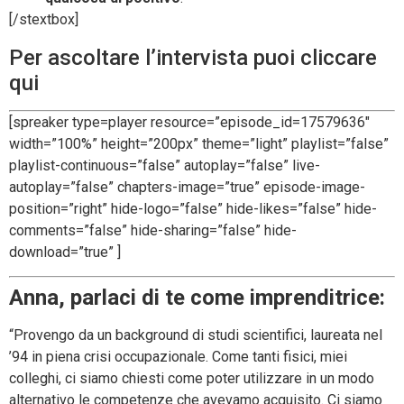
[/stextbox]
Per ascoltare l’intervista puoi cliccare
qui
[spreaker type=player resource=”episode_id=17579636″
width=”100%” height=”200px” theme=”light” playlist=”false”
playlist-continuous=”false” autoplay=”false” live-
autoplay=”false” chapters-image=”true” episode-image-
position=”right” hide-logo=”false” hide-likes=”false” hide-
comments=”false” hide-sharing=”false” hide-
download=”true” ]
Anna, parlaci di te come imprenditrice:
“Provengo da un background di studi scientifici, laureata nel
’94 in piena crisi occupazionale. Come tanti fisici, miei
colleghi, ci siamo chiesti come poter utilizzare in un modo
alternativo le competenze che avevamo acquisito. Ci siamo