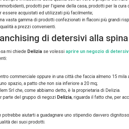
orbidenti, prodotti per l’igiene della casa, prodotti per la cura d
 essere acquistati ed utilizzati più facilmente;
a vasta gamma di prodotti confezionati in flaconi più grandi risp
 qualità a prezzi convenienti.
franchising di detersivi alla spina
cosa mi chiede
Delizia
se volessi
aprire un negozio di detersiv
nti:
 centro commerciale oppure in una città che faccia almeno 15 mila a
 uno spazio, a patto che non sia inferiore a 20 mq;
lem Srl che, come abbiamo detto, è la proprietaria di Delizia.
far parte del gruppo di negozi
Delizia
, riguarda il fatto che, per a
che potrebbe aiutarti a guadagnare uno stipendio davvero dignitos
lità dei suoi prodotti.