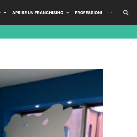
O
APRIRE UN FRANCHISING
PROFESSIONI
···