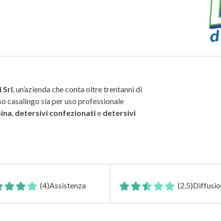
 Srl
, un’azienda che conta oltre trentanni di
so casalingo sia per uso professionale
pina
,
detersivi
confezionati
e
detersivi
(4)
Assistenza
(2.5)
Diffusi