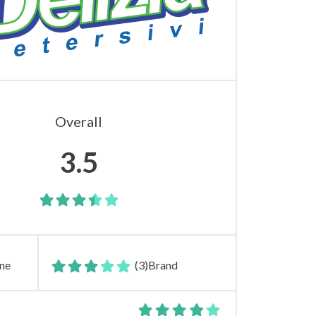
Overall
3.5
one
(3)
Brand