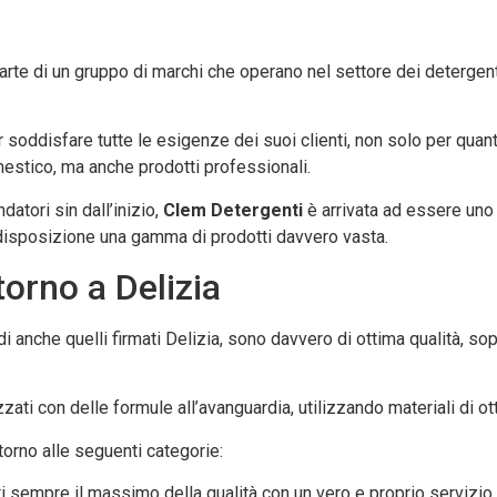
parte di un gruppo di marchi che operano nel settore dei detergenti
 soddisfare tutte le esigenze dei suoi clienti, non solo per quan
estico, ma anche prodotti professionali.
datori sin dall’inizio,
Clem Detergenti
è arrivata ad essere uno
 disposizione una gamma di prodotti davvero vasta.
torno a Delizia
ndi anche quelli firmati Delizia, sono davvero di ottima qualità, sop
zati con delle formule all’avanguardia, utilizzando materiali di o
torno alle seguenti categorie:
enti sempre il massimo della qualità con un vero e proprio servizio 