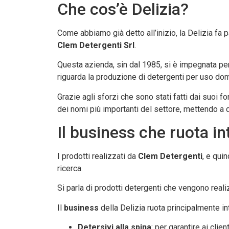
Che cos’è Delizia?
Come abbiamo già detto all’inizio, la Delizia fa 
Clem Detergenti Srl
.
Questa azienda, sin dal 1985, si è impegnata per
riguarda la produzione di detergenti per uso dom
Grazie agli sforzi che sono stati fatti dai suoi fon
dei nomi più importanti del settore, mettendo a
Il business che ruota in
I prodotti realizzati da
Clem Detergenti
, e qui
ricerca.
Si parla di prodotti detergenti che vengono realiz
Il
business
della Delizia ruota principalmente in
Detersivi alla spina
: per garantire ai cli