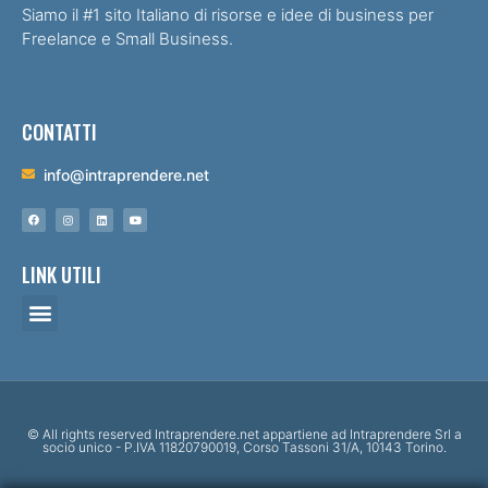
Siamo il #1 sito Italiano di risorse e idee di business per
Freelance e Small Business.
CONTATTI
info@intraprendere.net
LINK UTILI
© All rights reserved Intraprendere.net appartiene ad Intraprendere Srl a
socio unico - P.IVA 11820790019, Corso Tassoni 31/A, 10143 Torino.