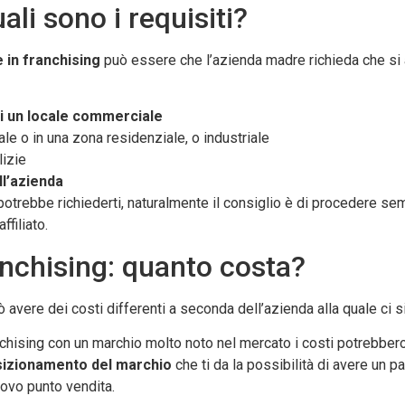
ali sono i requisiti?
e in franchising
può essere che l’azienda madre richieda che si ab
 di un locale commerciale
le o in una zona residenziale, o industriale
lizie
ll’azienda
otrebbe richiederti, naturalmente il consiglio è di procedere sem
ffiliato.
ranchising: quanto costa?
 avere dei costi differenti a seconda dell’azienda alla quale ci si 
ranchising con un marchio molto noto nel mercato i costi potrebber
osizionamento del marchio
che ti da la possibilità di avere un p
uovo punto vendita.