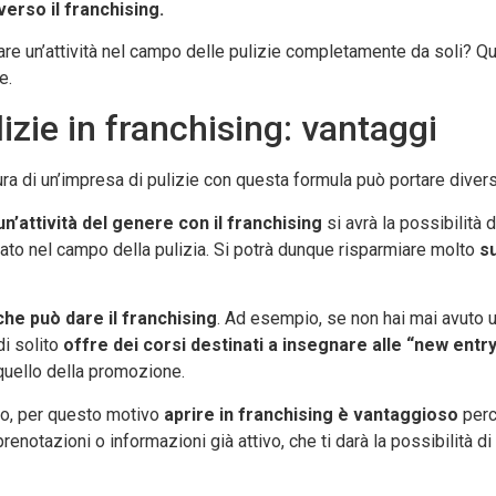
averso il franchising.
re un’attività nel campo delle pulizie completamente da soli? Qua
e.
izie in franchising: vantaggi
ra di un’impresa di pulizie con questa formula può portare divers
un’attività del genere con il franchising
si avrà la possibilità 
ato nel campo della pulizia. Si potrà dunque risparmiare molto
su
che può dare il franchising
. Ad esempio, se non hai mai avuto un
 di solito
offre dei corsi destinati a insegnare alle “new entr
a quello della promozione.
tto, per questo motivo
aprire in franchising è vantaggioso
perc
enotazioni o informazioni già attivo, che ti darà la possibilità d