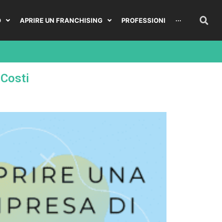
O
APRIRE UN FRANCHISING
PROFESSIONI
···
 Costi