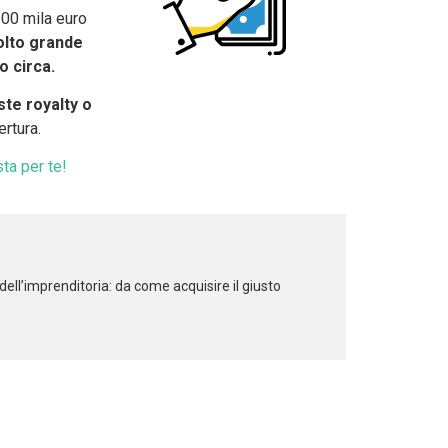
100 mila euro
lto grande
o circa.
te royalty o
ertura.
ta per te!
ell’imprenditoria: da come acquisire il giusto