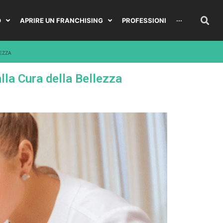
O
APRIRE UN FRANCHISING
PROFESSIONI
···
EZZA
lla Cura della Bellezza