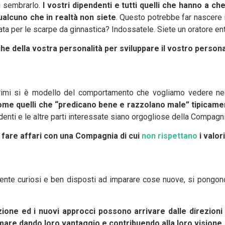
i sembrarlo.
I vostri dipendenti e tutti quelli che hanno a c
ualcuno che in realtà non siete
. Questo potrebbe far nascere i
a per le scarpe da ginnastica? Indossatele. Siete un oratore entu
che della vostra personalità per sviluppare il vostro persona
mi si è modello del comportamento che vogliamo vedere negli a
ome quelli che “predicano bene e razzolano male” tipicame
ndenti e le altre parti interessate siano orgogliose della Compagn
o fare affari con una Compagnia di cui
non rispettano
i valor
mente curiosi e ben disposti ad imparare cose nuove, si pongo
ione ed i nuovi approcci possono arrivare dalle direzioni
are dando loro vantaggio e contribuendo alla loro visione
.