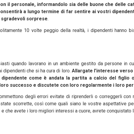
on il personale, informandolo sia delle buone che delle ca
entirà a lungo termine di far sentire ai vostri dipendenti c
 sgradevoli sorprese
.
olitamente 10 volte peggio della realtà, i dipendenti hanno bis
iasti quando lavorano in un ambiente gestito da persone in cu
i dipendenti che si ha cura di loro.
Allargate l’interesse verso i
pendente come è andata la partita a calcio del figlio o la
 loro successo e discutete con loro regolarmente i loro perc
commettono degli errori evitate di riprenderli o correggerli con r
state scorrette, così come quali siano le vostre aspettative per
che avete i loro migliori interessi a cuore, avrete conquistato la