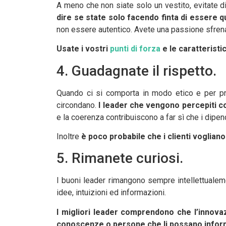
A meno che non siate solo un vestito, evitate d
dire se state solo facendo finta di essere q
non essere autentico. Avete una passione sfrenat
Usate i vostri
punti di forza
e le caratteristi
4. Guadagnate il rispetto.
Quando ci si comporta in modo etico e per pri
circondano.
I leader che vengono percepiti c
e la coerenza contribuiscono a far sì che i dipe
Inoltre
è poco probabile che i clienti voglian
5. Rimanete curiosi.
I buoni leader rimangono sempre intellettuale
idee, intuizioni ed informazioni.
I migliori leader comprendono che l’innovaz
conoscenze o persone che li possano inform