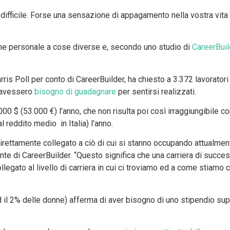
difficile. Forse una sensazione di appagamento nella vostra vita
one personale a cose diverse e, secondo uno studio di
CareerBuil
arris Poll per conto di CareerBuilder, ha chiesto a 3.372 lavorato
o avessero
bisogno di guadagnare
per sentirsi realizzati.
00 $ (53.000 €) l’anno, che non risulta poi così irraggiungibile
l reddito medio in Italia) l’anno.
irettamente collegato a ciò di cui si stanno occupando attualment
te di CareerBuilder. “Questo significa che una carriera di suc
llegato al livello di carriera in cui ci troviamo ed a come stiam
 ed il 2% delle donne) afferma di aver bisogno di uno stipendio su