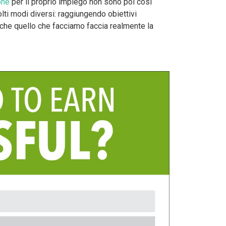
one
per il proprio impiego non sono poi così
olti modi diversi: raggiungendo obiettivi
 che quello che facciamo faccia realmente la