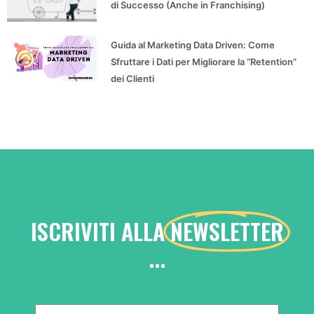
di Successo (Anche in Franchising)
Guida al Marketing Data Driven: Come
Sfruttare i Dati per Migliorare la “Retention”
dei Clienti
ISCRIVITI ALLA
NEWSLETTER
...