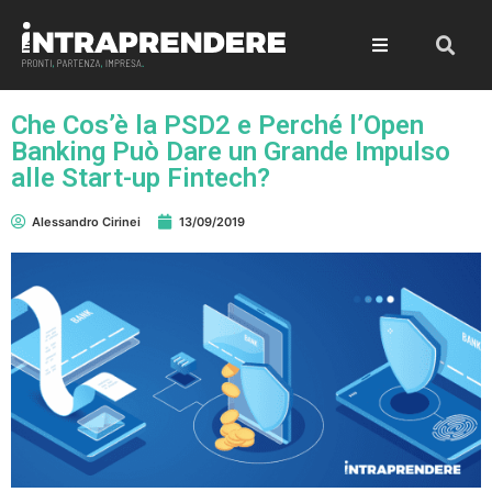
Che Cos’è la PSD2 e Perché l’Open
Banking Può Dare un Grande Impulso
alle Start-up Fintech?
Alessandro Cirinei
13/09/2019