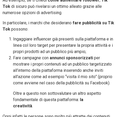
Ad esempio, se ti chiedi
come aumentare follower
,
Tik
Tok
di sicuro può rivelarsi un ottimo alleato grazie alle
numerose opzioni di advertising.
In particolare, i marchi che desiderano
fare pubblicità su
Tik
Tok
possono:
Ingaggiare influencer già presenti sulla piattaforma e in
linea col loro target per presentare la propria attività e i
propri prodotti ad un pubblico più ampio;
Fare campagne con
annunci sponsorizzati
per
mostrare i propri contenuti ad un pubblico targetizzato
all’interno della piattaforma inserendo anche inviti
all’azione come ad esempio “visita il mio sito” (proprio
come avviene nel caso della pubblicità su Facebook).
Oltre a questo non sottovalutare un altro aspetto
fondamentale di questa piattaforma:
la
creatività
.
Oggi infatti le persone sono molto più attratte dai contenuti