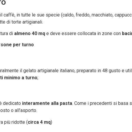
ro
il caffè, in tutte le sue specie (caldo, freddo, macchiato, cappuc
e di torte artigianali.
tura di
almeno 40 mq
e deve essere collocata in zone con
baci
rsone per turno
ralmente il gelato artigianale italiano, preparato in 48 gusto e u
ti minimo a turno
;
 è dedicato
interamente alla pasta
. Come i precedenti si basa sull
sto o all’asporto.
 più ridotte (
circa 4 mq
)