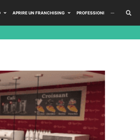
O
APRIRE UN FRANCHISING
PROFESSIONI
···