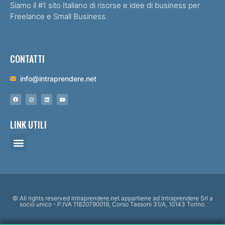
Siamo il #1 sito Italiano di risorse e idee di business per
Freelance e Small Business.
CONTATTI
info@intraprendere.net
LINK UTILI
© All rights reserved Intraprendere.net appartiene ad Intraprendere Srl a
socio unico - P.IVA 11820790019, Corso Tassoni 31/A, 10143 Torino.