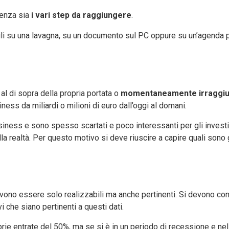
tenza sia
i vari step da raggiungere
.
bili su una lavagna, su un documento sul PC oppure su un’agenda pu
al di sopra della propria portata o
momentaneamente irraggiun
ness da miliardi o milioni di euro dall’oggi al domani.
usiness e sono spesso scartati e poco interessanti per gli investi
 realtà. Per questo motivo si deve riuscire a capire quali sono gl
ono essere solo realizzabili ma anche pertinenti. Si devono consid
 che siano pertinenti a questi dati.
ie entrate del 50%, ma se si è in un periodo di recessione e nel