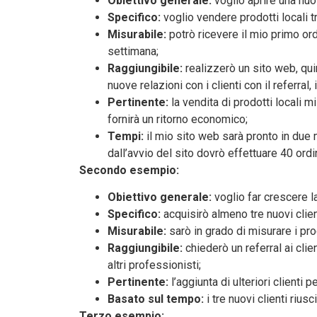
Obiettivo generale:
voglio aprire una nu
Specifico:
voglio vendere prodotti locali 
Misurabile:
potrò ricevere il mio primo or
settimana;
Raggiungibile:
realizzerò un sito web, quin
nuove relazioni con i clienti con il referral,
Pertinente:
la vendita di prodotti locali 
fornirà un ritorno economico;
Tempi:
il mio sito web sarà pronto in due 
dall’avvio del sito dovrò effettuare 40 ordin
Secondo esempio:
Obiettivo generale:
voglio far crescere la
Specifico:
acquisirò almeno tre nuovi client
Misurabile:
sarò in grado di misurare i pro
Raggiungibile:
chiederò un referral ai cli
altri professionisti;
Pertinente:
l’aggiunta di ulteriori clienti 
Basato sul tempo:
i tre nuovi clienti rius
Terzo esempio: