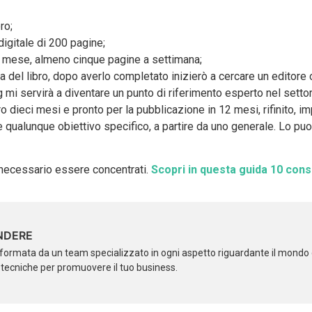
ro;
digitale di 200 pagine;
l mese, almeno cinque pagine a settimana;
a del libro, dopo averlo completato inizierò a cercare un editore
g mi servirà a diventare un punto di riferimento esperto nel settor
tro dieci mesi e pronto per la pubblicazione in 12 mesi, rifinito, i
qualunque obiettivo specifico, a partire da uno generale. Lo puoi
 necessario essere concentrati.
Scopri in questa guida 10 consi
NDERE
formata da un team specializzato in ogni aspetto riguardante il mondo d
i tecniche per promuovere il tuo business.