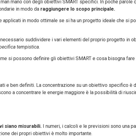
i man mano con degli obiettivi SMART specifici. In poche parole q
condarie in modo da
raggiungere lo scopo principale.
applicati in modo ottimale se si ha un progetto ideale che si p
essario suddividere i vari elementi del proprio progetto in obi
specifica tempistica.
e si possono definire gli obiettivi SMART e cosa bisogna fare i
ti e ben definiti. La concentrazione su un obiettivo specifico è 
riescono a concentrare le energie maggiore è la possibilità di riu
vi siano misurabili.
I numeri, i calcoli e le previsioni sono una 
zione dei propri obiettivi è molto importante.