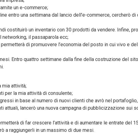
ova impresa;
tramite un e-commerce;
dine entro una settimana dal lancio dell’e-commerce, cercherò di 
di costituirò un inventario con 30 prodotti da vendere. Infine, prom
 il networking, il passaparola ecc;
mi permetterà di promuovere l’economia del posto in cui vivo e del
mesi. Entro quattro settimane dalla fine della costruzione del sit
i.
 mia attività;
i per la mia attività di consulente;
gressi in base al numero di nuovi clienti che avrò nel portafoglio,
enti attuali, lancerò una nuova campagna di pubblicizzazione sui s
permetterà di far crescere l’attività e di aumentare le entrate del 1
cirò a raggiungerli in un massimo di due mesi.