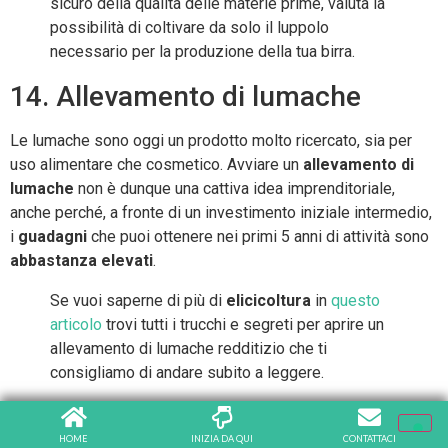
sicuro della qualità delle materie prime, valuta la
possibilità di coltivare da solo il luppolo
necessario per la produzione della tua birra.
14. Allevamento di lumache
Le lumache sono oggi un prodotto molto ricercato, sia per
uso alimentare che cosmetico. Avviare un
allevamento di
lumache
non è dunque una cattiva idea imprenditoriale,
anche perché, a fronte di un investimento iniziale intermedio,
i
guadagni
che puoi ottenere nei primi 5 anni di attività sono
abbastanza elevati
.
Se vuoi saperne di più di
elicicoltura
in
questo
articolo
trovi tutti i trucchi e segreti per aprire un
allevamento di lumache redditizio che ti
consigliamo di andare subito a leggere.
15. Itticoltura
HOME
INIZIA DA QUI
CONTATTACI