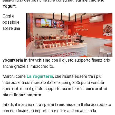
salutari uno dei più richiesti e consumati sul mercato è
lo
Yogurt.
Oggi è
possibile
aprire una
yogurteria in franchising
con il giusto supporto finanziario
anche grazie al microcredito.
Marchi come
La Yogurteria
, che risulta essere tra i più
interessanti sul mercato italiano, con già 85 punti vendita
aperti, offrono il giusto supporto sia in termini
burocratici
sia di finanziamento.
Infatti, il marchio è tra i
primi franchisor in Italia
accreditato
con enti finanziari importanti e offre ai suoi affiliati la