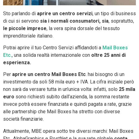
Sto parlando di
aprire un centro servizi
, un tipo di business
di cui si servono
sia i normali consumatori, sia
, sopratutto,
le piccole imprese
, la vera spina dorsale del tessuto
imprenditoriale italiano.
Potrai aprire il tuo Centro Servizi affidandoti a
Mail Boxes
Etc.
, una solida realtà internazionale con
oltre 25 anni di
esperienza.
Per
aprire un centro Mail Boxes Etc
. hai bisogno di un
investimento da soli 58 mila euro + IVA. La cifra iniziale però
non sarà da versare tutta in un’unica volta: infatti, solo
25 mila
euro
sono richiesti subito dall’azienda, la somma restante
invece potrà essere finanziata e quindi pagata a rate, grazie
alle partnership che Mail Boxes ha stretto con diverse
società finanziarie.
Attualmente, MBE opera sotto tre diversi marchi: Mail Boxes
Etc., AlphaGraphics e PostNet e la sua rete globale
conta