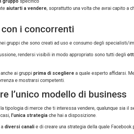
n gruppo
specifico
nte
aiutarti a vendere
, soprattutto una volta che avrai capito a c
con i concorrenti
nei gruppi che sono creati ad uso e consumo degli specialisti/im
ussione, rendersi visibili in modo appropriato sono tutti degli
ott
 anche ai gruppi
prima di scegliere
a quale esperto affidarsi. M
rrenza e mostrarsi competenti.
e l’unico modello di business
a tipologia di merce che ti interessa vendere, qualunque sia il ser
 casi,
l’unica strategia
che hai a disposizione.
e a
diversi canali
e di creare una strategia della quale Facebook 