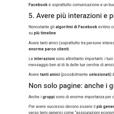
Facebook
è soprattutto comunicazione e un buo
5. Avere più interazioni e p
Nonostante gli
algoritmi di Facebook
evitino c
su
più timeline
.
Avere tanti amici (soprattutto tra persone intere
enorme parco clienti
.
Le
interazioni
sono altrettanto importanti: i tu
messaggio ben al di là delle tue cerchie di amici
Avere
tanti amici
(possibilmente
selezionati
) 
Non solo pagine: anche i 
Anche i
gruppi
sono di enorme importanza per cre
Per avere successo devono essere il
più gener
verso temi generici come “assicurazioni economic