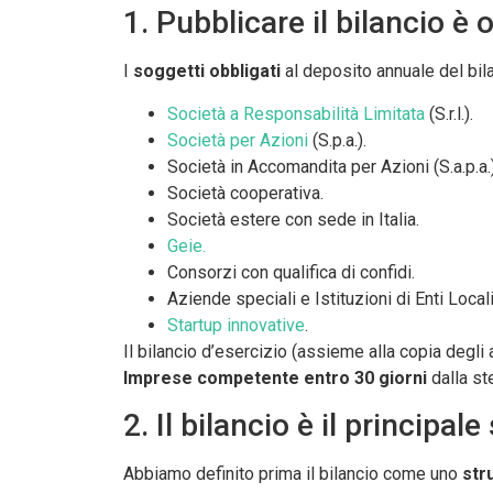
1. Pubblicare il bilancio è 
I
soggetti obbligati
al deposito annuale del bil
Società a Responsabilità Limitata
(S.r.l.).
Società per Azioni
(S.p.a.).
Società in Accomandita per Azioni (S.a.p.a.)
Società cooperativa.
Società estere con sede in Italia.
Geie.
Consorzi con qualifica di confidi.
Aziende speciali e Istituzioni di Enti Locali
Startup innovative
.
Il bilancio d’esercizio (assieme alla copia degli
Imprese competente entro 30 giorni
dalla st
2. Il bilancio è il princip
Abbiamo definito prima il bilancio come uno
str