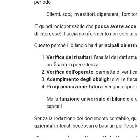
periodo.
Clienti, soci, investitori, dipendenti, fornit
E’ quindi indispensabile che
possa avere acc
di interesse). Facciamo riferimento non solo ai soc
Questo perché il bilancio ha
4 principali obietti
Verifica dei risultati
: l’analisi dei dati a
prefissati in precedenza.
Verifica dell’operato
: permette di verific
Adempimento degli obblighi
civili e fisca
Programmazione futura
: vengono riport
Ma la
funzione universale di bilancio
è q
capitali.
Senza la redazione del documento contabile, qual
aziendali
, ritenuti necessari e basilari per l’esp