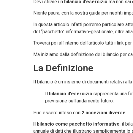
Devi stilare un
bilancio d’esercizio
ma non sai d
Niente paura, con la nostra guida per neofiti impar
In questa articolo infatti porremo particolare att
del “pacchetto” informativo-gestionale, oltre all
Troverai poi all’interno dell’articolo tutti i link p
Ma iniziamo dalla definizione del bilancio per ca
La Definizione
Il bilancio è un insieme di documenti relativi all
Il
bilancio d’esercizio
rappresenta una fot
previsione sull’andamento futuro.
Può essere inteso con
2 accezioni diverse
:
Il bilancio come pacchetto informativo
: il b
annuale di dati che illustrano semplicemente lo 