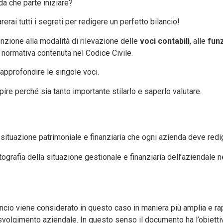
a che parte iniziare?
erai tutti i segreti per redigere un perfetto bilancio!
enzione alla modalità di rilevazione delle
voci contabili
, alle
funz
a normativa contenuta nel Codice Civile.
er approfondire le singole voci.
pire perché sia tanto importante stilarlo e saperlo valutare.
a situazione patrimoniale e finanziaria che ogni azienda deve redi
ografia della situazione gestionale e finanziaria dell’aziendale
ilancio viene considerato in questo caso in maniera più amplia e 
svolgimento aziendale. In questo senso il documento ha l’obiettiv