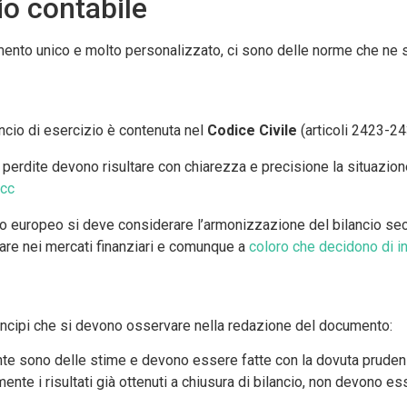
io contabile
umento unico e molto personalizzato, ci sono delle norme che ne 
ancio di esercizio è contenuta nel
Codice Civile
(articoli 2423-24
le perdite devono risultare con chiarezza e precisione la situazione 
 cc
llo europeo si deve considerare l’armonizzazione del bilancio se
olare nei mercati finanziari e comunque a
coloro che decidono di in
rincipi che si devono osservare nella redazione del documento:
ente sono delle stime e devono essere fatte con la dovuta prudenza
nte i risultati già ottenuti a chiusura di bilancio, non devono ess