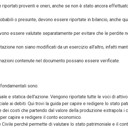
riportati proventi e oneri, anche se non è stato ancora effettuat
robabili o presunte, devono essere riportate in bilancio, anche q
evono essere valutate separatamente per evitare che le perdite no
lutazione non siano modificati da un esercizio all’altro, infatti man
rmazioni contenute nel documento possano essere verificate.
i fondamentali sono:
tuale e statica dell’azione. Vengono riportate tutte le voci di atti
iale ai debiti. Qui trovi la guida per capire e redigere lo stato pat
e dei costi che partendo
dal valore della produzione estrapola i c
da per capire e redigere il conto economico.
 Civile perché permette di valutare lo stato patrimoniale e il c