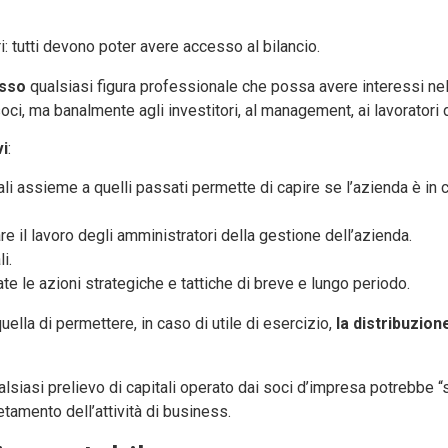
ori: tutti devono poter avere accesso al bilancio.
esso
qualsiasi figura professionale che possa avere interessi nel
i, ma banalmente agli investitori, al management, ai lavoratori di q
vi
:
ttuali assieme a quelli passati permette di capire se l’azienda è in 
are il lavoro degli amministratori della gestione dell’azienda.
li.
ate le azioni strategiche e tattiche di breve e lungo periodo.
uella di permettere, in caso di utile di esercizio,
la distribuzione
siasi prelievo di capitali operato dai soci d’impresa potrebbe “
letamento dell’attività di business.