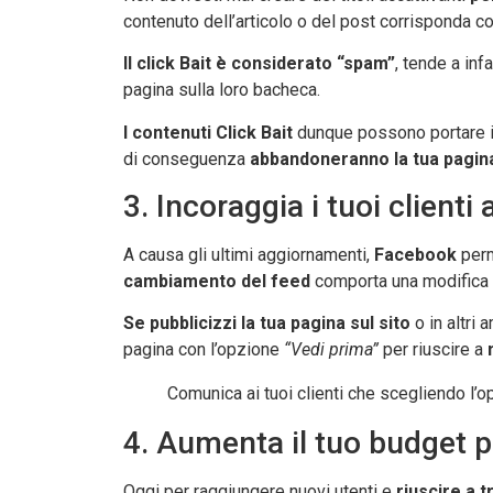
contenuto dell’articolo o del post corrisponda con
Il click Bait è considerato “spam”
, tende a inf
pagina sulla loro bacheca.
I contenuti Click Bait
dunque possono portare ini
di conseguenza
abbandoneranno
la tua pagin
3. Incoraggia i tuoi client
A causa gli ultimi aggiornamenti,
Facebook
perm
cambiamento del feed
comporta una modifica a
Se pubblicizzi la tua pagina sul sito
o in altri 
pagina con l’opzione
“Vedi prima”
per riuscire a
Comunica ai tuoi clienti che scegliendo l’o
4. Aumenta il tuo budget p
Oggi per raggiungere nuovi utenti e
riuscire a 