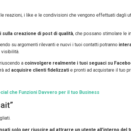
, le reazioni, i like e le condivisioni che vengono effettuati dagli u
 sulla creazione di post di qualità
, che possano stimolare le in
do su argomenti rilevanti e nuovi i tuoi contatti potranno
inter
isibilità.
 riuscendo a
coinvolgere realmente i tuoi seguaci su Faceb
erà ad
acquisire clienti fidelizzati
e pronti ad acquistare il tuo p
cial che Funzioni Davvero per il tuo Business
ait”
iati.
sati solo per riuscire ad attrarre un utente all’interno del t