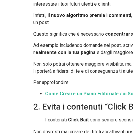
interessare i tuoi futuri utenti e clienti.
Infatti,
il nuovo algoritmo premia i commenti
un post.
Questo significa che è necessario
concentrarsi
Ad esempio includendo domande nei post, scriven
realmente con la tua pagina
e dargli maggiore v
Non solo potrai ottenere maggiore visibilità, ma
li porterà a fidarsi di te e di conseguenza ti aiut
Per approfondire:
Come Creare un Piano Editoriale sui So
2. Evita i contenuti “Click B
I contenuti
Click Bait
sono sempre sconsigl
Non dovresti mai creare dei titoli accattivanti
pen