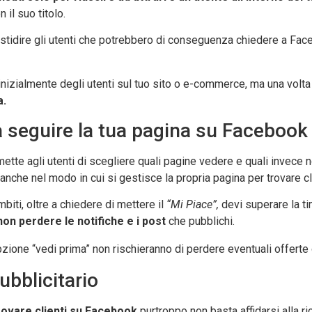
 il suo titolo.
astidire gli utenti che potrebbero di conseguenza chiedere a Face
zialmente degli utenti sul tuo sito o e-commerce, ma una volta s
a.
i a seguire la tua pagina su Facebook
ette agli utenti di scegliere quali pagine vedere e quali invece 
nche nel modo in cui si gestisce la propria pagina per trovare c
ambiti, oltre a chiedere di mettere il
“Mi Piace”,
devi superare la ti
non perdere le notifiche e i post
che pubblichi.
pzione “vedi prima” non rischieranno di perdere eventuali offerte 
ubblicitario
trovare clienti su Facebook
purtroppo non basta affidarsi alla ri