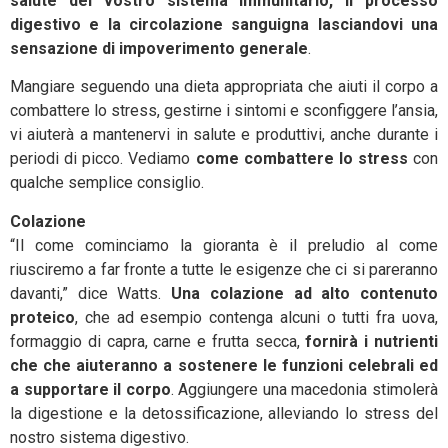
salute del vostro sistema immunitario, il processo
digestivo e la circolazione sanguigna lasciandovi una
sensazione di impoverimento generale
.
Mangiare seguendo una dieta appropriata che aiuti il corpo a
combattere lo stress, gestirne i sintomi e sconfiggere l’ansia,
vi aiuterà a mantenervi in salute e produttivi, anche durante i
periodi di picco. Vediamo
come combattere lo stress
con
qualche semplice consiglio.
Colazione
“Il come cominciamo la gioranta è il preludio al come
riusciremo a far fronte a tutte le esigenze che ci si pareranno
davanti,” dice Watts.
Una colazione ad alto contenuto
proteico
, che ad esempio contenga alcuni o tutti fra uova,
formaggio di capra, carne e frutta secca,
fornirà i nutrienti
che che aiuteranno a sostenere le funzioni celebrali ed
a supportare il corpo
. Aggiungere una macedonia stimolerà
la digestione e la detossificazione, alleviando lo stress del
nostro sistema digestivo.