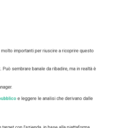
molto importanti per riuscire a ricoprire questo
k
. Può sembrare banale da ribadire, ma in realtà è
anager.
pubblico
e leggere le analisi che derivano dalle
n target con l’azienda, in base alla piattaforma