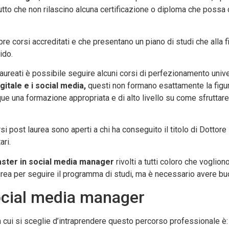
tto che non rilascino alcuna certificazione o diploma che poss
e corsi accreditati e che presentano un piano di studi che alla f
ido.
laureati è possibile seguire alcuni corsi di perfezionamento uni
itale e i social media,
questi non formano esattamente la figu
e una formazione appropriata e di alto livello su come sfruttare
rsi post laurea sono aperti a chi ha conseguito il titolo di Dottore
ri.
ster in social media manager
rivolti a tutti coloro che vogli
urea per seguire il programma di studi, ma è necessario avere 
cial media manager
cui si sceglie d’intraprendere questo percorso professionale è: