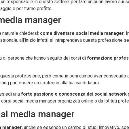
un responsabile in questo settore, per fare un buon lavoro sui s
aggio e per trarne profitto.
 media manager
 naturale chiedersi:
come diventare social media manager.
In
ssionale, all’inizio infatti si intraprendeva questa professione
ca di persone che hanno seguito dei corsi di
formazione profes
e questa professione, però come in ogni campo aver conseguito
eting può essere un sostegno alla tua candidatura.
ossiedi una
forte passione e conoscenza dei social network
p
corsi social media manager organizzati online o da istituti profes
cial media manager
ia manager
, anche se essendo un campo di studi innovativo, spe