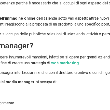
etenze perché è necessario che si occupi di ogni aspetto dei so
ell’immagine online
dell’azienda sotto vari aspetti: attrae nuovi
utenti reagiscono alla proposta di un prodotto, a uno specifico pos
si occupa delle pubbliche relazioni di un’azienda, attività o per
a manager?
gere innumerevoli mansioni, infatti se si opera per grandi aziende 
 fine di creare una strategia di
web marketing
.
 bisogna interfacciarsi anche con il direttore creativo e con chi g
ial media manager
si occupa di:
agamento.