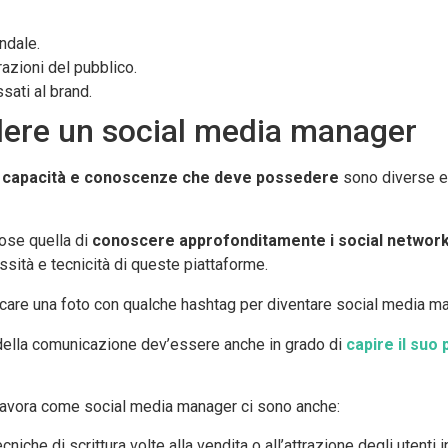
ndale.
razioni del pubblico.
sati al brand.
edere un social media manager
e
capacità e conoscenze che deve possedere
sono diverse e 
cose quella di
conoscere approfonditamente i social networ
sità e tecnicità di queste piattaforme.
icare una foto con qualche hashtag per diventare social media m
 della comunicazione dev’essere anche in grado di
capire il suo 
lavora come social media manager ci sono anche:
iche di scrittura volte alla vendita o all’attrazione degli utenti i