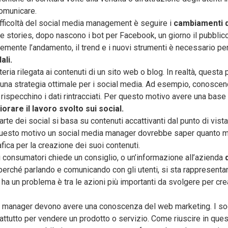
omunicare.
ifficoltà del social media management è seguire i
cambiamenti d
 stories, dopo nascono i bot per Facebook, un giorno il pubblico 
temente l’andamento, il trend e i nuovi strumenti è necessario per r
ali.
ia rilegata ai contenuti di un sito web o blog. In realtà, questa
na strategia ottimale per i social media. Ad esempio, conoscendo
ispecchino i dati rintracciati. Per questo motivo avere una bas
iorare il lavoro svolto sui social.
rte dei social si basa su contenuti accattivanti dal punto di vist
per questo motivo un social media manager dovrebbe saper quanto
fica per la creazione dei suoi contenuti.
 consumatori chiede un consiglio, o un’informazione all’azienda
d
perché parlando e comunicando con gli utenti, si sta rappresenta
 ha un problema è tra le azioni più importanti da svolgere per cre
dia manager devono avere una conoscenza del web marketing. I soc
ttutto per vendere un prodotto o servizio. Come riuscire in ques