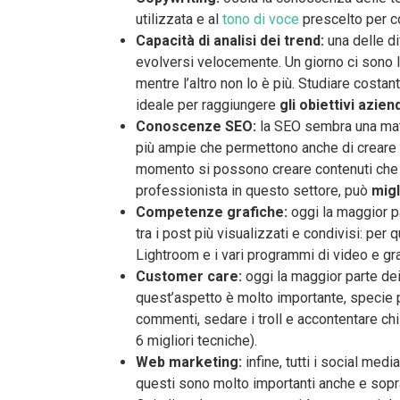
utilizzata e al
tono di voce
prescelto per c
Capacità di analisi dei trend:
una delle d
evolversi velocemente. Un giorno ci sono le
mentre l’altro non lo è più. Studiare costan
ideale per raggiungere
gli obiettivi aziend
Conoscenze SEO:
la SEO sembra una mater
più ampie che permettono anche di creare u
momento si possono creare contenuti che r
professionista in questo settore, può
migl
Competenze grafiche:
oggi la maggior pa
tra i post più visualizzati e condivisi: 
Lightroom e i vari programmi di video e gra
Customer care:
oggi la maggior parte dei
quest’aspetto è molto importante, specie 
commenti, sedare i troll e accontentare chi
6 migliori tecniche).
Web marketing:
infine, tutti i social me
questi sono molto importanti anche e sopra