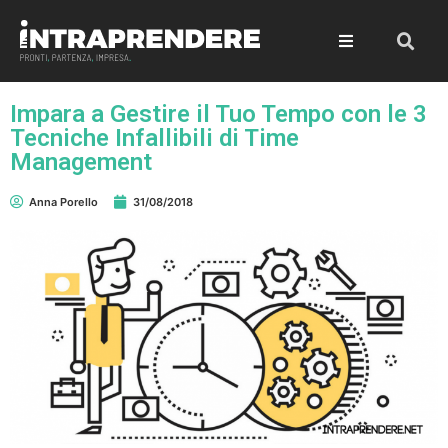
Impara a Gestire il Tuo Tempo con le 3
Tecniche Infallibili di Time
Management
Anna Porello
31/08/2018